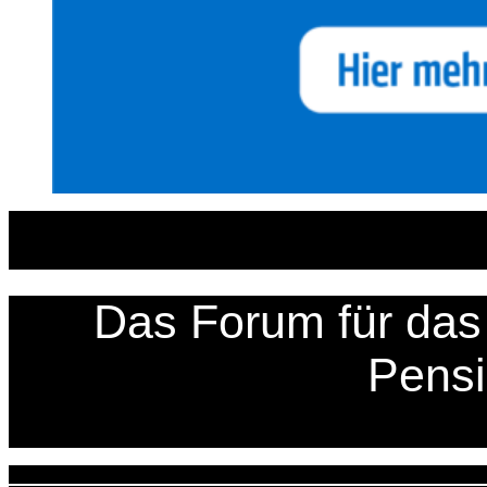
Zum
Inhalt
springen
Das Forum für das 
Pens