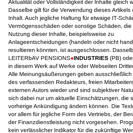
Aktualität oder Vollständigkeit der Inh
alte gleich 
Dasselbe gilt für
die Verwendung dieses Artikels
Inhalt. Auch j
egliche Haftung für etwaige IT-Schä
Vermögensschäden oder sonstige Schäden, die 
Nutzung dieser Inhalte, beispielsweise zu
Anlageentscheidungen (handeln oder nicht hand
resultieren könnten, ist ausgeschlossen. Dasselb
LEITER
bAV
PENSIONS
●
INDUSTRIES
(PB) ode
in diesem Werk auf Werke oder Webseiten Dritte
Alle Meinungsäußerungen geben ausschließlich
des verfassenden Redakteurs, freien Mitarbeiter
externen Autors wieder und sind subjektiver Natu
sich dabei nur um
aktuelle Einsch
ä
tzungen, die 
vorherige Ank
ü
ndigung
ä
ndern können.
Die Text
vor allem für jegliche Form des Vertriebs, der Be
der Finanzdienstleistung nicht vorgesehen.
Prog
kein verl
ä
sslicher Indikator f
ü
r die zuk
ü
nftige Wer