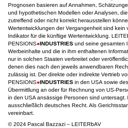
Prognosen basieren auf Annahmen, Sch
ä
tzunge
und hypothetischen Modellen ode
r Analysen,
die
zutreffend oder nicht korrekt herausstellen k
ö
nne
Wertentwicklungen
der Vergangenheit sind kein v
Indikator f
ü
r die k
ü
nftige Wertentwicklung.
LEITE
PENSIONS
●
INDUSTRIES
und seine gesamten I
Werbeinhalte und die in ihm enthaltenen Informa
nur in solchen Staaten verbreitet oder ver
ö
ffentli
denen dies nach den jeweils anwendbaren Recht
zul
ä
ssig ist. Der direkte oder indirekte Vertrieb v
PENSIONS
●
INDUSTRIES
in den USA sowie de
Ü
bermittlung an oder f
ü
r Rechnung von US-Pers
in den USA ans
ä
ssige Personen sind untersagt.
ausschließlich deutsches Recht. Als Gerichtsstan
vereinbart.
© 2024 Pascal Bazzazi –
LEITER
bAV