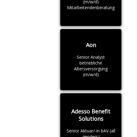
(m/w/d)
Mitarbeitendenberatung
Aon
Senior Analyst
betriebliche
Altersversorgung
(m/w/d)
Adesso Benefit
Solutions
Senior Aktuar/-in bAV (all
genders)