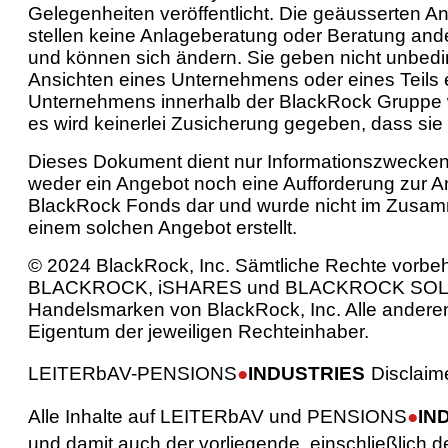
Gelegenheiten veröffentlicht. Die geäusserten A
stellen keine Anlageberatung oder Beratung ande
und können sich ändern. Sie geben nicht unbedi
Ansichten eines Unternehmens oder eines Teils 
Unternehmens innerhalb der BlackRock Gruppe 
es wird keinerlei Zusicherung gegeben, dass sie 
Dieses Dokument dient nur Informationszwecken. 
weder ein Angebot noch eine Aufforderung zur A
BlackRock Fonds dar und wurde nicht im Zusa
einem solchen Angebot erstellt.
© 2024 BlackRock, Inc. Sämtliche Rechte vorbeh
BLACKROCK, iSHARES und BLACKROCK SOL
Handelsmarken von BlackRock, Inc. Alle andere
Eigentum der jeweiligen Rechteinhaber.
LEITER
bAV-
PENSIONS
●
INDUSTRIES
Disclaim
Alle Inhalte auf
LEITER
bAV und
PENSIONS
●
IN
und damit auch der vorliegende, einschließlich d