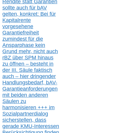
Rendite
statt
Garantien
sollte
auch für bAV
gelten, k
onkret:
Bei
für
Kapitalrente
vorgesehene
Garantiefreiheit
zumindest für die
Ansparphase
kein
Grund mehr
, nicht auch
r
BZ
über S
PM
hinaus
zu öffnen –
besteht in
der III.
Säule
faktisch
auch – hier
dringender
Handlungsbedarf,
bAV-
Garantieanforderungen
mit beiden anderen
Säulen zu
harmonisieren
+++ im
Sozialpartnerdialog
s
icher
stellen,
dass
gerade
KMU-
Interessen
Berücksichtigung finden