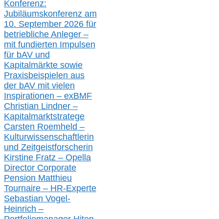
Konferenz:
Jubiläumskonferenz am
10. September 2026 für
betriebliche Anleger –
mit fundierten Impulsen
für bAV und
Kapitalmärkte
sowie
Praxisbeispielen aus
der bAV
mit
vielen
Inspirationen –
exBMF
Christian Lindner –
Kapitalmarktstratege
Carsten Roemheld –
Kulturwissenschaftlerin
und Zeitgeistforscherin
Kirstine Fratz – Opella
Director Corporate
Pension Matthieu
Tournaire – HR-Experte
Sebastian Vogel-
Heinrich –