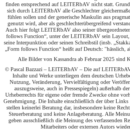
finden entsprechend auf LEITERbAV nicht statt. Grundsä
sich durch LEITERbAV alle Geschlechter gleichermaß
fühlen sollen und der generische Maskulin aus pragma
genutzt wird, aber als geschlechterübergreifend verstan
Auch hier folgt LEITERbAV also seiner übergeordnet
follows Function“, unter der LEITERbAV sein Layout,
seine Interpunktion oder seinen Schreibstil (insb. „Stakk
„Form follows Function“ heißt auf Deutsch: "hässlich, ab
Alle Bilder von Kassandra ab Februar 2025 sind KI
© Pascal Bazzazi – LEITERbAV – Die auf LEITERbAV 
Inhalte und Werke unterliegen dem deutschen Urhebe
Nutzung, Veränderung, Vervielfältigung oder Veröffe
auszugsweise, auch in Pressespiegeln) außerhalb de
Urheberrechts für eigene oder fremde Zwecke ohne vorhe
Genehmigung. Die Inhalte einschließlich der über Links g
stellen keinerlei Beratung dar, insbesondere keine Rech
Steuerberatung und keine Anlageberatung. Alle Mein
geben ausschließlich die Meinung des verfassenden Red
Mitarbeiters oder externen Autors wieder