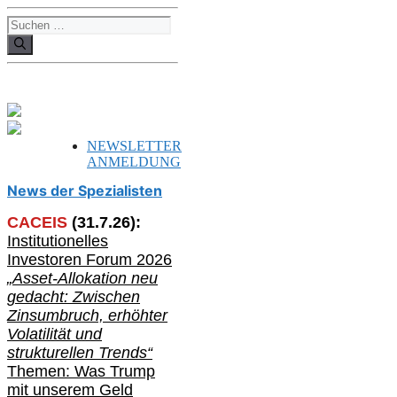
Suchen
nach:
NEWSLETTER
ANMELDUNG
News der Spezialisten
CACEIS
(
31
.
7
.2
6
):
Institutionelle
s
Investoren Forum 2026
„Asset-Allokation neu
gedacht: Zwischen
Zinsumbruch, erhöhter
Volatilität und
strukturellen Trends“
Themen: Was Trump
mit unserem Geld