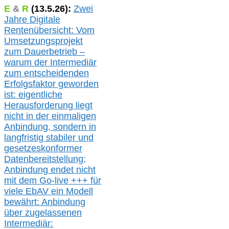
E
&
R
(
13.5.
26):
Zwei
Jahre Digitale
Rentenübersicht: Vom
Umsetzungsprojekt
zum Dauerbetrieb –
warum der Intermediär
zum entscheidenden
Erfolgsfaktor geworden
ist: eigentliche
Herausforderung liegt
nicht in der einmaligen
Anbindung, sondern in
langfristig stabile
r
und
gesetzeskonforme
r
Datenbereitstellung;
Anbindung endet nicht
mit dem Go-live
+++
für
viele EbAV ein Modell
bewährt: Anbindung
über zugelassenen
Intermediär: