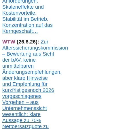
Anforderungen,
Skaleneffekte und
Kostenvorteile,
Stabilität im Betrieb,
Konzentration auf das
Kerngeschäft…
WTW
(26.6.26):
Zur
Alterssicherungskommission
– Bewertung aus Sicht
der bAV:
keine
u
nmittelbare
n
Änderungsempfehlungen,
aber klare Hinweise
und Empfehlung für
kurzfristig
es
noch 2026
vorgeschlagenes
Vorgehen –
a
us
Unternehmenssicht
wesentlic
h
: klare
Aussage
zu
70%
Nettoersatzquote zu