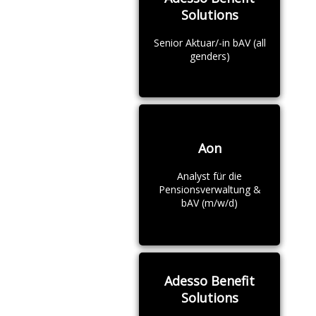
Solutions
Senior Aktuar/-in bAV (all
genders)
Aon
Analyst für die
Pensionsverwaltung &
bAV (m/w/d)
Adesso Benefit
Solutions