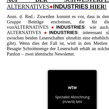
INDUSTRIES
ALTERNATIVES
●
HIER!
Anm. d. Red.: Zuweilen kommt es vor, dass in den
Gruppe Beiträge erscheinen, die für die
von
ALTERNATIVES
●
INDUSTRIES
:
wie auch
ALTERNATIVES
●
INDUSTRIES
:
interessant s
zwischen beiden Leserschaften ohnehin eine erheblic
gibt). Wenn dies der Fall ist, wird in den Medien
Besagte Schnittmenge der Leserschaft erhält an solch
Pardon – zwei identische Newsletter.
wtw
Spezialist Abrechnung
(m/w/d) bAV