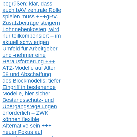
begrüßen;
klar,
dass
auch b
AV zentrale Rolle
spielen muss
+++
gRV-
Zusatzb
eiträge steigern
Lohnnebenkosten,
wird
nur t
eilkompensiert – im
aktuell schwierigen
Umfeld für Arbeitgeber
und -nehmer eine
Herausforderung
+++
ATZ-M
odelle auf Alter
58 und Abschaffung
des Blockmodells: tiefer
Eingriff in bestehende
Modelle,
hier
siche
r
Bestandsschutz- und
Übergangsregelungen
erforderlich –
ZWK
können
flexible
Alternative
sein
+++
neuer
Fokus auf