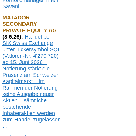
Portfoliomanager Hiten
Savani
…
MATADOR
SECONDARY
PRIVATE EQUITY AG
(
8
.
6.26
):
Handel bei
SIX Swiss Exchange
unter Tickersymbol SQL
(Valoren-Nr. 4’279’720)
ab 15. Juni 2026 –
Notierung
stärkt die
Präsenz am Schweizer
Kapitalmarkt –
i
m
Rahmen der
N
otierung
keine
Ausgabe
neue
r
Aktien – sämtliche
bestehende
Inhaberaktien werden
zum Handel zugelassen
…