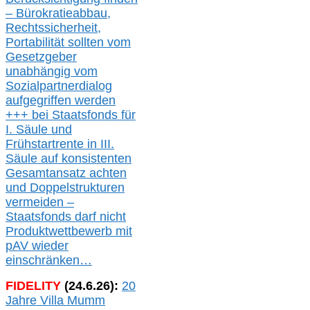
– Bürokratieabbau,
Rechtssicherheit,
Portabilität sollten vom
Gesetzgeber
unabhängig vom
Sozialpartnerdialog
aufgegriffen werden
+++ bei
Staatsfonds für
I.
Säule
und
Frühstartrente in
III.
Säule auf konsistenten
Gesamtansatz achte
n
und Doppelstrukturen
verme
i
den –
Staatsfonds
darf nicht
Produktwettbewerb
mit
pAV
wieder
einschränken…
FIDELITY
(
24
.
6
.2
6
):
20
Jahre Villa Mumm