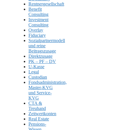
Rentnergesellschaft
Benefit
Consulting
Investment
Consulting
Overlay
Fiduciary
Sozialpartnermodell
und reine
Beitragszusage
Direktzusage
PK – PF – DV
U-Kasse
Legal
Custodian
Fondsadministration,
Master-KVG
und Service-
KVG
CTA &
Treuhand
Zeitwertkonten
Real Estate
Pensions-
Wissen