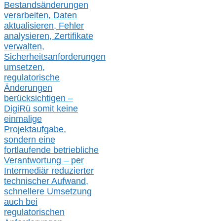
Bestandsänderungen
verarbeite
n
, Daten
aktualisier
en,
Fehler
analysier
en
, Zertifikate
verwalte
n
,
Sicherheitsanforderungen
umsetz
en,
regulatorische
Änderungen
berücksichtigen –
DigiRü somit keine
einmalige
Projektaufgabe,
sondern eine
fortlaufende betriebliche
Verantwortung –
per
Intermediär redu
zierter
technischer Aufwand,
s
chnellere Umsetzung
auch
bei
regulatorischen