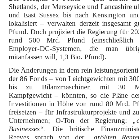
Shetlands, der Merseyside und Lancashire ü
und East Sussex bis nach Kensington u
lokalisiert – verwalten derzeit insgesamt 
Pfund. Doch projiziert die Regierung für 
rund 500 Mrd. Pfund (einschließlich
Employer-DC-Systemen, die man übrig
mitanfassen will, 1,3 Bio. Pfund).
Die Änderungen in dem rein leistungsorient
der 86 Fonds – von Leichtgewichten mit 30
bis zu Bilanzmaschinen mit 30 M
Kampfgewicht – könnten, so die Pläne de
Investitionen in Höhe von rund 80 Mrd. Pf
freisetzen – für Infrastrukturprojekte und z
Unternehmen; O-Ton der Regierung:
„
Businesses“.
Die britische Finanzminist
Reeves sprach von der
„größten Rente