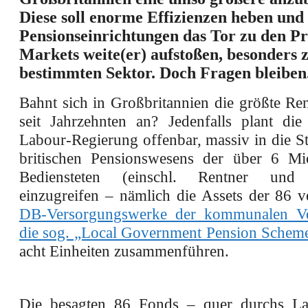
Diese soll enorme Effizienzen heben und
Pensionseinrichtungen das Tor zu den Pr
Markets weite(er) aufstoßen,
besonders 
bestimmten Sektor
. Doch Fragen bleiben
Bahnt sich in Großbritannien die größte Re
seit Jahrzehnten an? Jedenfalls plant die 
Labour-Regierung offenbar, massiv in die S
britischen Pensionswesens der über 6 Mio
Bediensteten (einschl. Rentner und 
einzugreifen – nämlich die Assets der 86 v
DB-Versorgungswerke der kommunalen Ve
die sog. „Local Government Pension Sche
acht Einheiten zusammenführen.
Die besagten 86 Fonds – quer durchs L