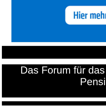
Zum
Inhalt
springen
Das Forum für das 
Pens