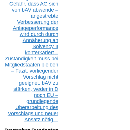
Gefahr, dass AG sich
von bAV abwende –
angestrebte
Verbesserung der
Anlageperformance
wird durch durch
Annäherung an
Solvency-II
konterkariert –
Zuständigkeit
muss bei
Mitgliedstaaten
bleiben
– Fazit:
vorliegende
r
Vorschlag nicht
geeignet,
bAV
zu
stärken, weder in D
noch EU –
g
rundlegende
Überarbeitung des
Vorschlags
und
neue
r
Ansatz
nötig…