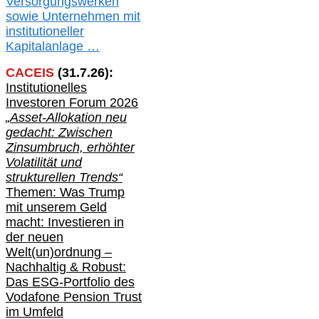
V
er
sorgungswerken
sowie Unternehmen mit
institutioneller
Kapitalanlage …
CACEIS
(
31
.
7
.2
6
):
Institutionelle
s
Investoren Forum 2026
„Asset-Allokation neu
gedacht: Zwischen
Zinsumbruch, erhöhter
Volatilität und
strukturellen Trends“
Themen: Was Trump
mit unserem Geld
macht: Investieren in
der neuen
Welt(un)ordnung –
Nachhaltig & Robust:
Das ESG-Portfolio des
Vodafone Pension Trust
im Umfeld