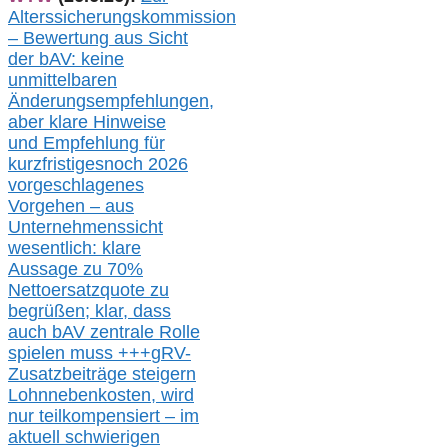
Alterssicherungskommission
– Bewertung aus Sicht
der bAV:
keine
u
nmittelbare
n
Änderungsempfehlungen,
aber klare Hinweise
und Empfehlung für
kurzfristig
es
noch 2026
vorgeschlagenes
Vorgehen –
a
us
Unternehmenssicht
wesentlic
h
: klare
Aussage
zu
70%
Nettoersatzquote zu
begrüßen;
klar,
dass
auch b
AV zentrale Rolle
spielen muss
+++
gRV-
Zusatzb
eiträge steigern
Lohnnebenkosten,
wird
nur t
eilkompensiert – im
aktuell schwierigen