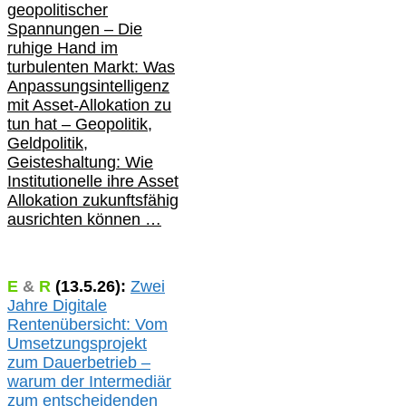
geopolitischer
Spannungen – Die
ruhige Hand im
turbulenten Markt: Was
Anpassungsintelligenz
mit Asset-Allokation zu
tun hat –
Geopolitik,
Geldpolitik,
Geisteshaltung: Wie
Institutionelle ihre Asset
Allokation zukunftsfähig
ausrichten können …
E
&
R
(
13.5.
26):
Zwei
Jahre Digitale
Rentenübersicht: Vom
Umsetzungsprojekt
zum Dauerbetrieb –
warum der Intermediär
zum entscheidenden