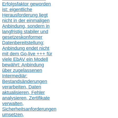
Erfolgsfaktor geworden
ist: eigentliche
Herausforderung liegt
nicht in der einmaligen
Anbindung, sondern in
langfristig stabile
r
und
gesetzeskonforme
r
Datenbereitstellung;
Anbindung endet nicht
mit dem Go-live
+++
für
viele EbAV ein Modell
bewährt: Anbindung
über zugelassenen
Intermediär:
Bestandsänderungen
verarbeite
n
, Daten
aktualisier
en,
Fehler
analysier
en
, Zertifikate
verwalte
n
,
Sicherheitsanforderungen
umsetz
en,