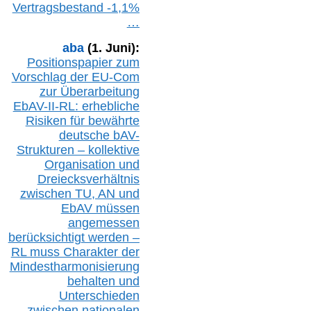
Vertragsbestand -1,1%
…
aba
(1. Juni):
Positionspapier zum
Vorschlag der EU-Com
zur Überarbeitung
EbAV-II-RL: erhebliche
Risiken für bewährte
deutsche bAV-
Strukturen – kollektive
Organisation und
D
reiecksverhältnis
zwischen T
U, AN und
EbAV müssen
angemessen
berücksichtig
t werd
en –
RL muss
Charakter
d
er
Mindestharmonisierung
behalten
und
Unterschieden
zwischen nationalen