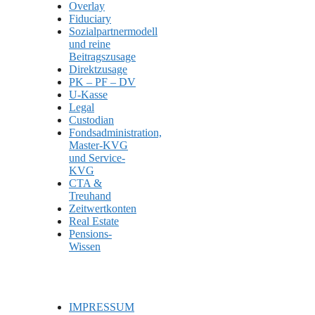
Overlay
Fiduciary
Sozialpartnermodell
und reine
Beitragszusage
Direktzusage
PK – PF – DV
U-Kasse
Legal
Custodian
Fondsadministration,
Master-KVG
und Service-
KVG
CTA &
Treuhand
Zeitwertkonten
Real Estate
Pensions-
Wissen
IMPRESSUM