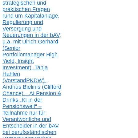
strategischen und
praktischen Fragen
rund um Kapitalanlage,
Regulierung und
Versorgung und
Neuerungen in der b
AV,
u.a. mit
Ulrich Gerhard
(Senior
Portfoliomanager High
Yield, Insight
Investment), Tanja
Hahlen
(Vorst
and
PKDW) ,
Andrius Bielinis (Clifford
Chance) – AI Pension &
Drinks „KI in der
Pensionswelt“ –
Teilnahme nur für
Verantwortliche und
Entscheider in der bAV
bei berufsständischen