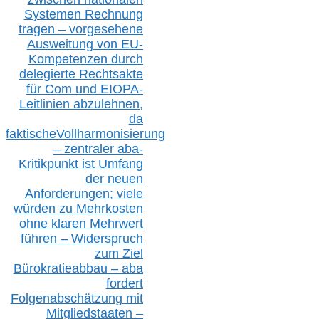
S
ystemen Rechnung
tragen – vorgesehene
Ausweitung von EU-
Kompetenzen durch
delegierte Rechtsakte
für Com
und EIOPA-
Leitlinien ab
zul
ehn
en,
da
faktisch
e
Vollharmonisierung
–
z
entraler
aba-
Kritikpunkt ist Umfang
der neuen
Anforderungen;
vi
ele
würden zu Mehrkosten
ohne klare
n
Mehrwert
führen –
Widerspruch
zum Ziel
Bürokratieabbau – aba
fordert
Folgenabschätzung
mit
Mitgliedstaaten –