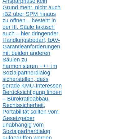
Ansparphase
kein
Grund mehr
, nicht auch
r
BZ
über S
PM
hinaus
zu öffnen –
besteht in
der III.
Säule
faktisch
auch – hier
dringender
Handlungsbedarf,
bAV-
Garantieanforderungen
mit beiden anderen
Säulen zu
harmonisieren
+++ im
Sozialpartnerdialog
s
icher
stellen,
dass
gerade
KMU-
Interessen
Berücksichtigung finden
– Bürokratieabbau,
Rechtssicherheit,
Portabilität sollten vom
Gesetzgeber
unabhängig vom
Sozialpartnerdialog
aufgegriffen werden