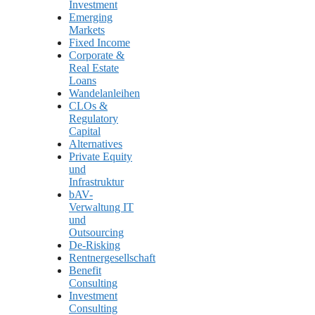
Investment
Emerging
Markets
Fixed Income
Corporate &
Real Estate
Loans
Wandelanleihen
CLOs &
Regulatory
Capital
Alternatives
Private Equity
und
Infrastruktur
bAV-
Verwaltung IT
und
Outsourcing
De-Risking
Rentnergesellschaft
Benefit
Consulting
Investment
Consulting