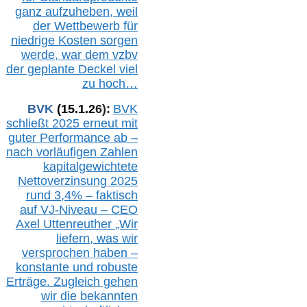
ganz aufzuheben, weil
der Wettbewerb für
niedrige Kosten sorgen
werde, war dem vzbv
der geplante Deckel viel
zu hoch…
BVK
(1
5
.
1
.2
6
):
BVK
schließt 2025 erneut mit
guter Performance ab –
n
ach vorläufigen Zahlen
kapitalgewichtete
Nettoverzinsung 2025
rund 3,4% – faktisch
auf V
J-Niveau – CEO
Axel Uttenreuther
„Wir
liefern, was wir
versprochen haben –
konstante und robuste
Erträge. Zugleich gehen
wir die bekannten