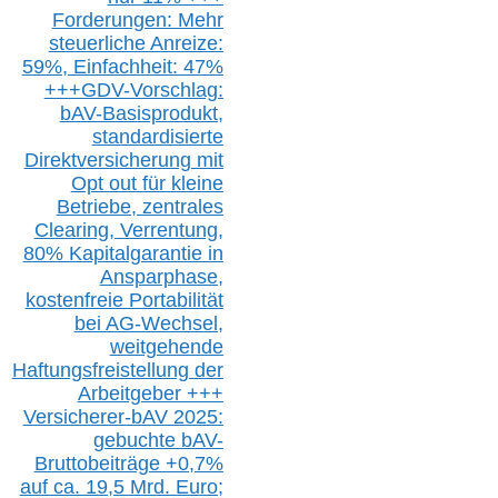
Forderungen: Mehr
steuerliche Anreize:
59%, Einfach
heit:
47%
+++
GDV-Vorschlag:
bAV-Basisprodukt,
s
tandardisierte
Direktversicherung
mit
Opt out
für kleine
Betriebe,
z
entrale
s
Clearing,
Verrentung,
80% Kapitalgarantie in
Ansparphase,
k
ostenfreie Portabilität
bei A
G-We
chsel,
w
eitgehende
Haftungsfreistellung der
Arbeitgeber +++
Versicherer-bAV
2025:
gebuchte
bAV-
Bruttobeiträge
+
0,7%
auf
ca.
19,5 M
rd.
Euro;