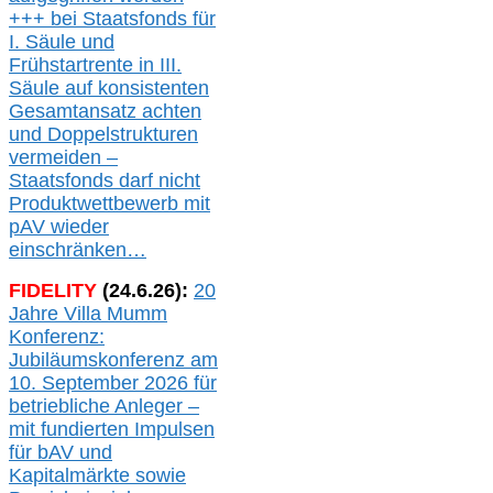
+++ bei
Staatsfonds für
I.
Säule
und
Frühstartrente in
III.
Säule auf konsistenten
Gesamtansatz achte
n
und Doppelstrukturen
verme
i
den –
Staatsfonds
darf nicht
Produktwettbewerb
mit
pAV
wieder
einschränken…
FIDELITY
(
24
.
6
.2
6
):
20
Jahre Villa Mumm
Konferenz:
Jubiläumskonferenz am
10. September 2026 für
betriebliche Anleger –
mit fundierten Impulsen
für bAV und
Kapitalmärkte
sowie