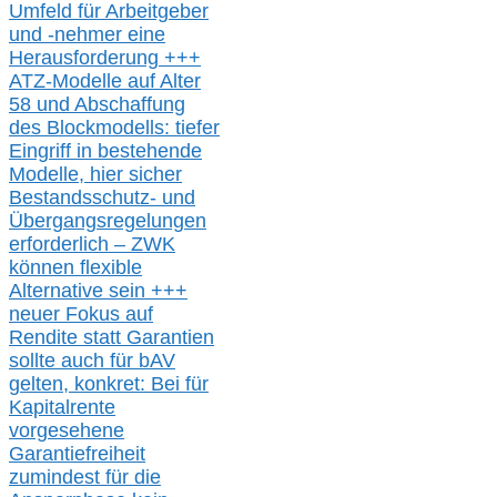
Umfeld für Arbeitgeber
und -nehmer eine
Herausforderung
+++
ATZ-M
odelle auf Alter
58 und Abschaffung
des Blockmodells: tiefer
Eingriff in bestehende
Modelle,
hier
siche
r
Bestandsschutz- und
Übergangsregelungen
erforderlich –
ZWK
können
flexible
Alternative
sein
+++
neuer
Fokus auf
Rendite
statt
Garantien
sollte
auch für bAV
gelten, k
onkret:
Bei
für
Kapitalrente
vorgesehene
Garantiefreiheit
zumindest für die