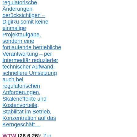
regulatorische
Änderungen
berücksichtigen –
DigiRü somit keine
einmalige
Projektaufgabe,
sondern eine
fortlaufende betriebliche
Verantwortung –
per
Intermediär redu
zierter
technischer Aufwand,
s
chnellere Umsetzung
auch
bei
regulatorischen
Anforderungen,
Skaleneffekte und
Kostenvorteile,
Stabilität im Betrieb,
Konzentration auf das
Kerngeschäft…
WTW
(26.6.26):
Zur