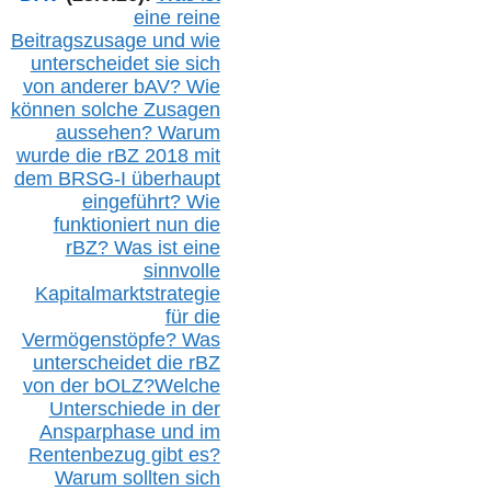
eine reine
Beitragszusage und wie
unterscheidet sie sich
von anderer b
AV
? Wie
können solche Zusagen
aussehen? Warum
wurde die r
BZ
2018 mit
dem B
RSG-
I überhaupt
eingeführt? Wie
funktioniert nun die
r
BZ
? Was ist eine
sinnvolle
Kapitalmarktstrategie
für die
Vermögenstöpfe? Was
unterscheidet die r
BZ
von der b
OLZ
?
Welche
Unterschiede in der
Ansparphase
und im
Rentenbezug gibt es?
Warum sollten sich