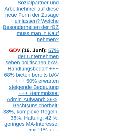
Sozialpartner und
Arbeitnehmer auf diese
neue Form der Zusage
einlassen? Welche
Besonderheiten der rBZ
muss man in Kauf
nehmen?
GDV
(16. Juni):
67%
der Unternehmen
sehen politischen
bAV-
Handlungsbedarf
+++
68% bieten bereits bAV
+++ 60% erwarten
steigende
Bedeutung
+++ Hemmnisse:
Admin-A
ufwand: 39%,
Rechtsunsicherheit:
38%,
k
omplexe Regeln:
36%,
H
aftung: 42 %,
g
eringes M
A-I
nteresse:
nur 11% +++