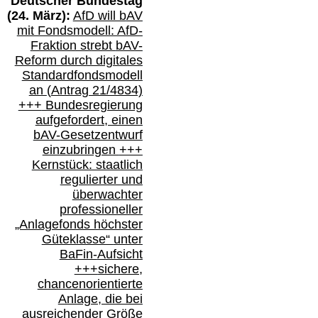
Deutscher Bundestag
(
24
. März):
AfD will b
AV
mit Fondsmodell: AfD-
Fraktion strebt
bAV-
Reform durch digitales
Standardfondsmodell
an
(
Antrag 21/4834)
+++
Bundesregierung
aufgefordert, einen
bAV-
Gesetzentwurf
einzubringen
+++
Kernstück: staatlich
regulierter und
überwachter
professioneller
„Anlagefonds höchster
Güteklasse“
unter
BaFin-
Aufsicht
+++
sichere,
chancenorientierte
Anlage, die bei
ausreichender Größe