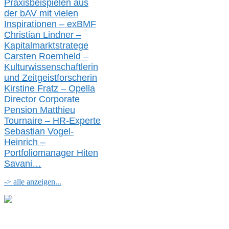
Praxisbeispielen aus
der bAV
mit
vielen
Inspirationen –
exBMF
Christian Lindner –
Kapitalmarktstratege
Carsten Roemheld –
Kulturwissenschaftlerin
und Zeitgeistforscherin
Kirstine Fratz – Opella
Director Corporate
Pension Matthieu
Tournaire – HR-Experte
Sebastian Vogel-
Heinrich –
Portfoliomanager Hiten
Savani
…
-> alle anzeigen...