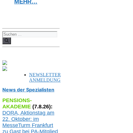
MEHR…
Suchen
nach:
NEWSLETTER
ANMELDUNG
News der Spezialisten
PENSIONS-
AKADEMIE
(
7
.
8
.26):
DORA, A
ktionstag am
22. Oktober:
im
MesseTurm Frankfurt
zu
Gast bei
PA-
Mitglied