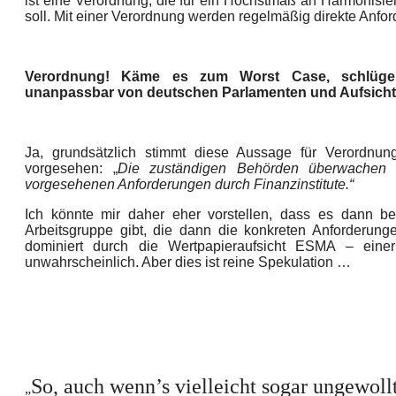
ist eine Verordnung, die für ein Höchstmaß an Harmonisie
soll. Mit einer Verordnung werden regelmäßig direkte Anfor
Verordnung! Käme es zum Worst Case, schlüge 
unanpassbar von deutschen Parlamenten und Aufsicht
Ja, grundsätzlich stimmt diese Aussage für Verordnung
vorgesehen: „
Die zuständigen Behörden überwachen d
vorgesehenen Anforderungen durch Finanzinstitute.“
Ich könnte mir daher eher vorstellen, dass es dann b
Arbeitsgruppe gibt, die dann die konkreten Anforderunge
dominiert durch die Wertpapieraufsicht ESMA – eine
unwahrscheinlich. Aber dies ist reine Spekulation …
So, auch wenn’s vielleicht sogar ungewollt
„