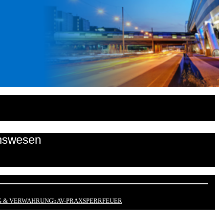
onswesen
 & VERWAHRUNG
bAV-PRAX
SPERRFEUER