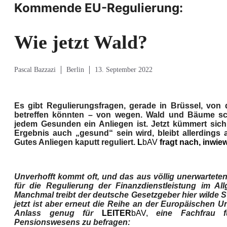
Kommende EU-Regulierung:
Wie jetzt Wald?
Pascal Bazzazi
Berlin
13. September 2022
Es gibt Regulierungsfragen, gerade in Brüssel, von
betreffen könnten – von wegen. Wald und Bäume sc
jedem Gesunden ein Anliegen ist. Jetzt kümmert sich
Ergebnis auch „gesund“ sein wird, bleibt allerdings 
Gutes Anliegen kaputt reguliert.
L
bAV
fragt nach, inwiew
Unverhofft kommt oft, und das aus völlig unerwartete
für die Regulierung der Finanzdienstleistung im A
Manchmal treibt der deutsche Gesetzgeber hier wilde St
jetzt ist aber erneut die Reihe an der Europäischen Un
Anlass genug für
LEITER
bAV,
eine Fachfrau fü
Pensionswesens zu befragen: