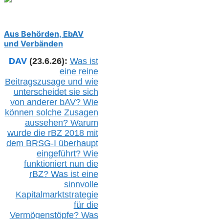
Aus Behörden, EbAV
und Verbänden
DAV
(23.6.26):
Was ist
eine reine
Beitragszusage und wie
unterscheidet sie sich
von anderer b
AV
? Wie
können solche Zusagen
aussehen? Warum
wurde die r
BZ
2018 mit
dem B
RSG-
I überhaupt
eingeführt? Wie
funktioniert nun die
r
BZ
? Was ist eine
sinnvolle
Kapitalmarktstrategie
für die
Vermögenstöpfe? Was