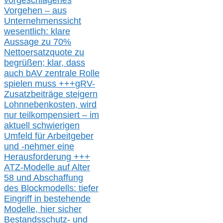
vorgeschlagenes
Vorgehen –
a
us
Unternehmenssicht
wesentlic
h
: klare
Aussage
zu
70%
Nettoersatzquote zu
begrüßen;
klar,
dass
auch b
AV zentrale Rolle
spielen muss
+++
gRV-
Zusatzb
eiträge steigern
Lohnnebenkosten,
wird
nur t
eilkompensiert – im
aktuell schwierigen
Umfeld für Arbeitgeber
und -nehmer eine
Herausforderung
+++
ATZ-M
odelle auf Alter
58 und Abschaffung
des Blockmodells: tiefer
Eingriff in bestehende
Modelle,
hier
siche
r
Bestandsschutz- und