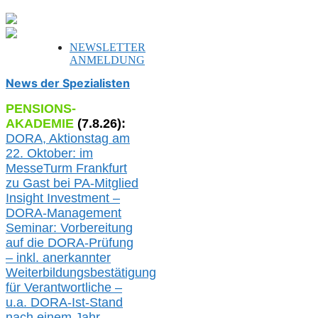
NEWSLETTER
ANMELDUNG
News der Spezialisten
PENSIONS-
AKADEMIE
(
7
.
8
.26):
DORA, A
ktionstag am
22. Oktober:
im
MesseTurm Frankfurt
zu
Gast bei
PA-
Mitglied
Insight Investment –
DORA-Management
Seminar: Vorbereitung
auf die DORA-Prüfung
– inkl. anerkannter
Weiterbildungsbestätigung
für Verantwortliche –
u.a.
DORA-Ist-Stand
nach einem Jahr,