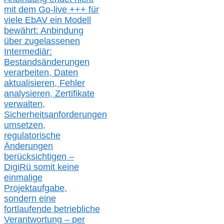
mit dem Go-live
+++
für
viele EbAV ein Modell
bewährt: Anbindung
über zugelassenen
Intermediär:
Bestandsänderungen
verarbeite
n
, Daten
aktualisier
en,
Fehler
analysier
en
, Zertifikate
verwalte
n
,
Sicherheitsanforderungen
umsetz
en,
regulatorische
Änderungen
berücksichtigen –
DigiRü somit keine
einmalige
Projektaufgabe,
sondern eine
fortlaufende betriebliche
Verantwortung –
per