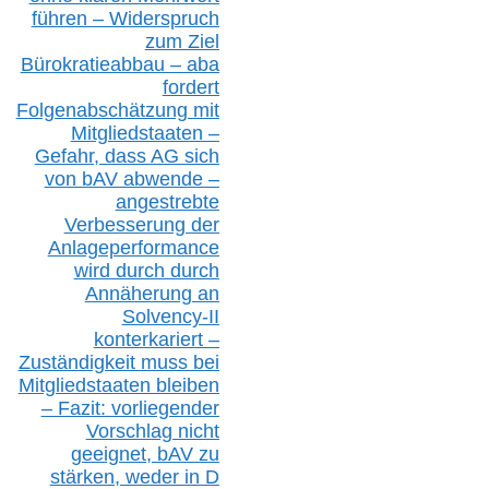
führen –
Widerspruch
zum Ziel
Bürokratieabbau – aba
fordert
Folgenabschätzung
mit
Mitgliedstaaten –
Gefahr, dass AG sich
von bAV abwende –
angestrebte
Verbesserung der
Anlageperformance
wird durch durch
Annäherung an
Solvency-II
konterkariert –
Zuständigkeit
muss bei
Mitgliedstaaten
bleiben
– Fazit:
vorliegende
r
Vorschlag nicht
geeignet,
bAV
zu
stärken, weder in D