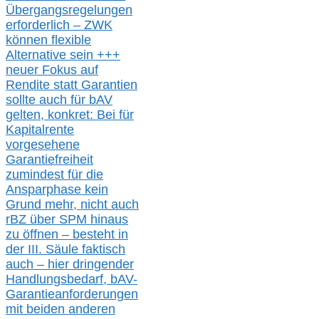
Übergangsregelungen
erforderlich –
ZWK
können
flexible
Alternative
sein
+++
neuer
Fokus auf
Rendite
statt
Garantien
sollte
auch für bAV
gelten, k
onkret:
Bei
für
Kapitalrente
vorgesehene
Garantiefreiheit
zumindest für die
Ansparphase
kein
Grund mehr
, nicht auch
r
BZ
über S
PM
hinaus
zu öffnen –
besteht in
der III.
Säule
faktisch
auch – hier
dringender
Handlungsbedarf,
bAV-
Garantieanforderungen
mit beiden anderen