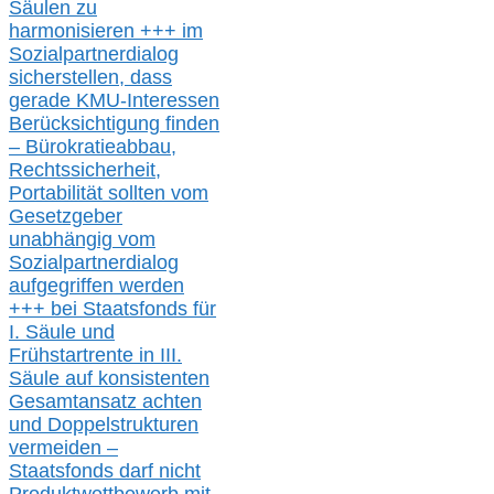
Säulen zu
harmonisieren
+++ im
Sozialpartnerdialog
s
icher
stellen,
dass
gerade
KMU-
Interessen
Berücksichtigung finden
– Bürokratieabbau,
Rechtssicherheit,
Portabilität sollten vom
Gesetzgeber
unabhängig vom
Sozialpartnerdialog
aufgegriffen werden
+++ bei
Staatsfonds für
I.
Säule
und
Frühstartrente in
III.
Säule auf konsistenten
Gesamtansatz achte
n
und Doppelstrukturen
verme
i
den –
Staatsfonds
darf nicht