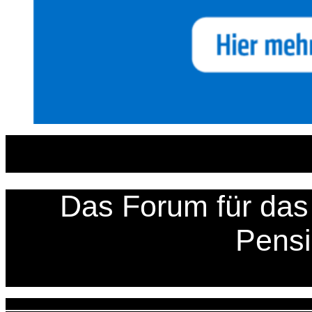
Zum
Inhalt
springen
Das Forum für das 
Pens