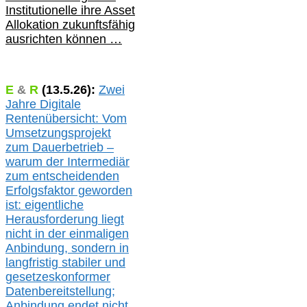
Institutionelle ihre Asset
Allokation zukunftsfähig
ausrichten können …
E
&
R
(
13.5.
26):
Zwei
Jahre Digitale
Rentenübersicht: Vom
Umsetzungsprojekt
zum Dauerbetrieb –
warum der Intermediär
zum entscheidenden
Erfolgsfaktor geworden
ist: eigentliche
Herausforderung liegt
nicht in der einmaligen
Anbindung, sondern in
langfristig stabile
r
und
gesetzeskonforme
r
Datenbereitstellung;
Anbindung endet nicht