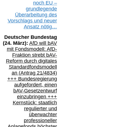
noch EU –
g
rundlegende
Überarbeitung des
Vorschlags
und
neue
r
Ansatz
nötig…
Deutscher Bundestag
(
24
. März):
AfD will b
AV
mit Fondsmodell: AfD-
Fraktion strebt
bAV-
Reform durch digitales
Standardfondsmodell
an
(
Antrag 21/4834)
+++
Bundesregierung
aufgefordert, einen
bAV-
Gesetzentwurf
einzubringen
+++
Kernstück: staatlich
regulierter und
überwachter
professioneller
„Anlagefonds höchster