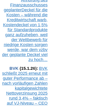
Finanzausschusses
geplanterDeckel für die
Kosten – während die
Kreditwirtschaft warb,
Kostendeckel von 1,5%
für Standardprodukte
ganz aufzuheben, weil
der Wettbewerb für
niedrige Kosten sorgen
werde, war dem vzbv
der geplante Deckel viel
zu hoch…
BVK
(1
5
.
1
.2
6
):
BVK
schließt 2025 erneut mit
guter Performance ab –
n
ach vorläufigen Zahlen
kapitalgewichtete
Nettoverzinsung 2025
rund 3,4% – faktisch
auf V
J-Niveau – CEO