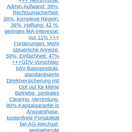
+++ Hemmnisse:
Admin-A
ufwand: 39%,
Rechtsunsicherheit:
38%,
k
omplexe Regeln:
36%,
H
aftung: 42 %,
g
eringes M
A-I
nteresse:
nur 11% +++
Forderungen: Mehr
steuerliche Anreize:
59%, Einfach
heit:
47%
+++
GDV-Vorschlag:
bAV-Basisprodukt,
s
tandardisierte
Direktversicherung
mit
Opt out
für kleine
Betriebe,
z
entrale
s
Clearing,
Verrentung,
80% Kapitalgarantie in
Ansparphase,
k
ostenfreie Portabilität
bei A
G-We
chsel,
w
eitgehende