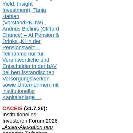
Yield, Insight
Investment), Tanja
Hahlen
(Vorst
and
PKDW) ,
Andrius Bielinis (Clifford
Chance) – AI Pension &
Drinks „KI in der
Pensionswelt“ –
Teilnahme nur für
Verantwortliche und
Entscheider in der bAV
bei berufsständischen
V
er
sorgungswerken
sowie Unternehmen mit
institutioneller
Kapitalanlage …
CACEIS
(
31
.
7
.2
6
):
Institutionelle
s
Investoren Forum 2026
„Asset-Allokation neu