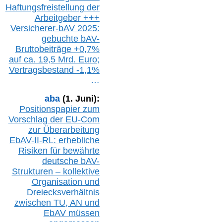
Haftungsfreistellung der
Arbeitgeber +++
Versicherer-bAV
2025:
gebuchte
bAV-
Bruttobeiträge
+
0,7%
auf
ca.
19,5 M
rd.
Euro;
Vertragsbestand -1,1%
…
aba
(1. Juni):
Positionspapier zum
Vorschlag der EU-Com
zur Überarbeitung
EbAV-II-RL: erhebliche
Risiken für bewährte
deutsche bAV-
Strukturen – kollektive
Organisation und
D
reiecksverhältnis
zwischen T
U, AN und
EbAV müssen