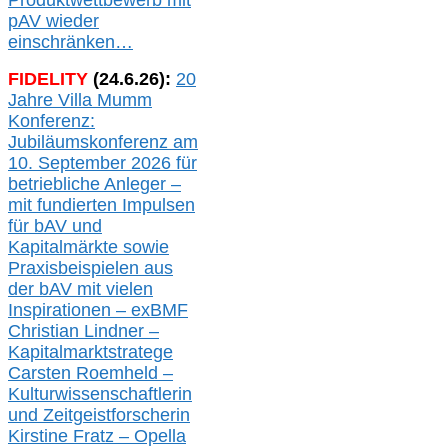
Produktwettbewerb
mit
pAV
wieder
einschränken…
FIDELITY
(
24
.
6
.2
6
):
20
Jahre Villa Mumm
Konferenz:
Jubiläumskonferenz am
10. September 2026 für
betriebliche Anleger –
mit fundierten Impulsen
für bAV und
Kapitalmärkte
sowie
Praxisbeispielen aus
der bAV
mit
vielen
Inspirationen –
exBMF
Christian Lindner –
Kapitalmarktstratege
Carsten Roemheld –
Kulturwissenschaftlerin
und Zeitgeistforscherin
Kirstine Fratz – Opella