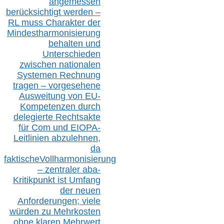
angemessen
berücksichtig
t werd
en –
RL muss
Charakter
d
er
Mindestharmonisierung
behalten
und
Unterschieden
zwischen nationalen
S
ystemen Rechnung
tragen – vorgesehene
Ausweitung von EU-
Kompetenzen durch
delegierte Rechtsakte
für Com
und EIOPA-
Leitlinien ab
zul
ehn
en,
da
faktisch
e
Vollharmonisierung
–
z
entraler
aba-
Kritikpunkt ist Umfang
der neuen
Anforderungen;
vi
ele
würden zu Mehrkosten
ohne klare
n
Mehrwert