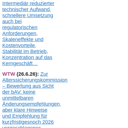
Intermediär redu
zierter
technischer Aufwand,
s
chnellere Umsetzung
auch
bei
regulatorischen
Anforderungen,
Skaleneffekte und
Kostenvorteile,
Stabilität im Betrieb,
Konzentration auf das
Kerngeschäft…
WTW
(26.6.26):
Zur
Alterssicherungskommission
– Bewertung aus Sicht
der bAV:
keine
u
nmittelbare
n
Änderungsempfehlungen,
aber klare Hinweise
und Empfehlung für
kurzfristig
es
noch 2026