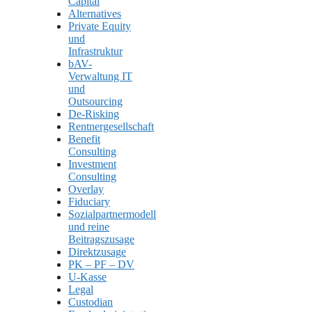
Capital
Alternatives
Private Equity
und
Infrastruktur
bAV-
Verwaltung IT
und
Outsourcing
De-Risking
Rentnergesellschaft
Benefit
Consulting
Investment
Consulting
Overlay
Fiduciary
Sozialpartnermodell
und reine
Beitragszusage
Direktzusage
PK – PF – DV
U-Kasse
Legal
Custodian