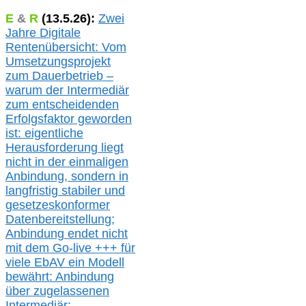
E
&
R
(
13.5.
26):
Zwei
Jahre Digitale
Rentenübersicht: Vom
Umsetzungsprojekt
zum Dauerbetrieb –
warum der Intermediär
zum entscheidenden
Erfolgsfaktor geworden
ist: eigentliche
Herausforderung liegt
nicht in der einmaligen
Anbindung, sondern in
langfristig stabile
r
und
gesetzeskonforme
r
Datenbereitstellung;
Anbindung endet nicht
mit dem Go-live
+++
für
viele EbAV ein Modell
bewährt: Anbindung
über zugelassenen
Intermediär: