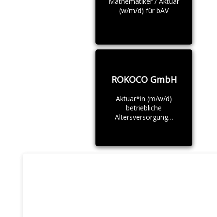
Mathematiker / Aktuar
(w/m/d) für bAV
ROKOCO GmbH
Aktuar*in (m/w/d)
betriebliche
Altersversorgung…