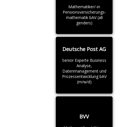
Mathematiker/-in
Pensionsversicherungs-
mathematik bAV (all
genders)
Deutsche Post AG
Senior Experte Business
Analyse,
Datenmanagement und
Prozessentwicklung bAV
(m/w/d)
BVV