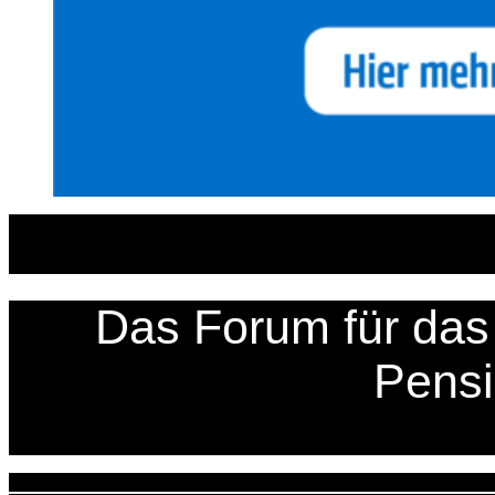
Zum
Inhalt
springen
Das Forum für das 
Pens