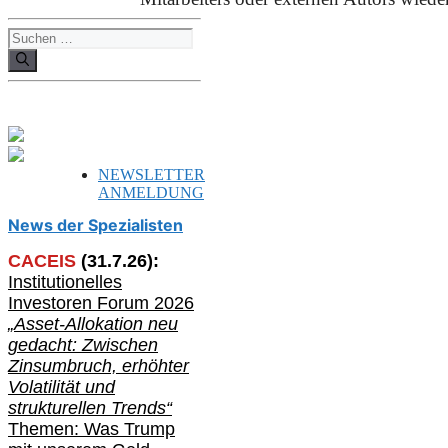
Suchen
nach:
NEWSLETTER
ANMELDUNG
News der Spezialisten
CACEIS
(
31
.
7
.2
6
):
Institutionelle
s
Investoren Forum 2026
„Asset-Allokation neu
gedacht: Zwischen
Zinsumbruch, erhöhter
Volatilität und
strukturellen Trends“
Themen: Was Trump