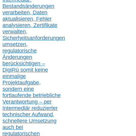
Bestandsänderungen
verarbeite
n
, Daten
aktualisier
en,
Fehler
analysier
en
, Zertifikate
verwalte
n
,
Sicherheitsanforderungen
umsetz
en,
regulatorische
Änderungen
berücksichtigen –
DigiRü somit keine
einmalige
Projektaufgabe,
sondern eine
fortlaufende betriebliche
Verantwortung –
per
Intermediär redu
zierter
technischer Aufwand,
s
chnellere Umsetzung
auch
bei
regulatorischen