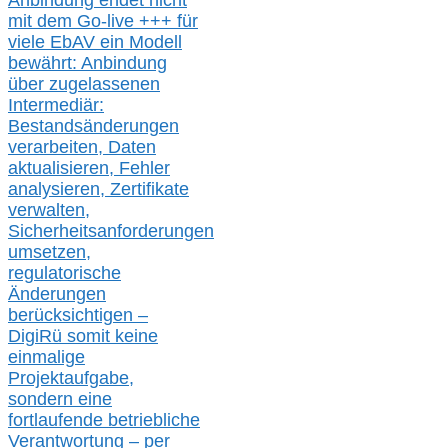
Anbindung endet nicht
mit dem Go-live
+++
für
viele EbAV ein Modell
bewährt: Anbindung
über zugelassenen
Intermediär:
Bestandsänderungen
verarbeite
n
, Daten
aktualisier
en,
Fehler
analysier
en
, Zertifikate
verwalte
n
,
Sicherheitsanforderungen
umsetz
en,
regulatorische
Änderungen
berücksichtigen –
DigiRü somit keine
einmalige
Projektaufgabe,
sondern eine
fortlaufende betriebliche
Verantwortung –
per