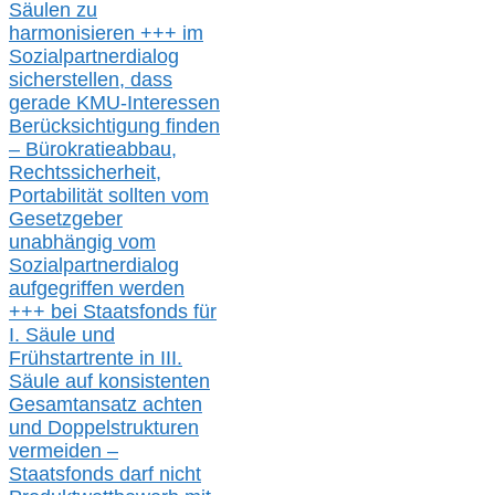
Säulen zu
harmonisieren
+++ im
Sozialpartnerdialog
s
icher
stellen,
dass
gerade
KMU-
Interessen
Berücksichtigung finden
– Bürokratieabbau,
Rechtssicherheit,
Portabilität sollten vom
Gesetzgeber
unabhängig vom
Sozialpartnerdialog
aufgegriffen werden
+++ bei
Staatsfonds für
I.
Säule
und
Frühstartrente in
III.
Säule auf konsistenten
Gesamtansatz achte
n
und Doppelstrukturen
verme
i
den –
Staatsfonds
darf nicht