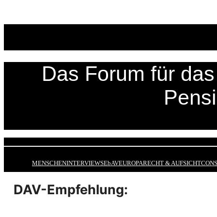
Zum
Inhalt
springen
Das Forum für das 
Pens
MENSCHEN
INTERVIEWS
EbAV
EUROPA
RECHT & AUFSICHT
CONS
DAV-Empfehlung: