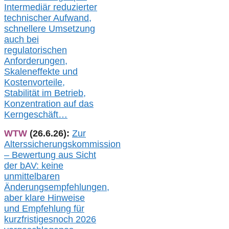
Intermediär redu
zierter
technischer Aufwand,
s
chnellere Umsetzung
auch
bei
regulatorischen
Anforderungen,
Skaleneffekte und
Kostenvorteile,
Stabilität im Betrieb,
Konzentration auf das
Kerngeschäft…
WTW
(26.6.26):
Zur
Alterssicherungskommission
– Bewertung aus Sicht
der bAV:
keine
u
nmittelbare
n
Änderungsempfehlungen,
aber klare Hinweise
und Empfehlung für
kurzfristig
es
noch 2026