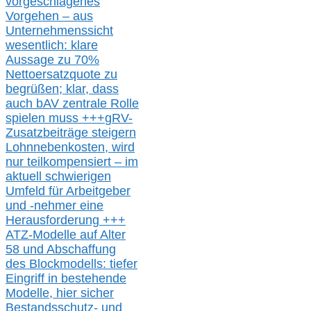
vorgeschlagenes
Vorgehen –
a
us
Unternehmenssicht
wesentlic
h
: klare
Aussage
zu
70%
Nettoersatzquote zu
begrüßen;
klar,
dass
auch b
AV zentrale Rolle
spielen muss
+++
gRV-
Zusatzb
eiträge steigern
Lohnnebenkosten,
wird
nur t
eilkompensiert – im
aktuell schwierigen
Umfeld für Arbeitgeber
und -nehmer eine
Herausforderung
+++
ATZ-M
odelle auf Alter
58 und Abschaffung
des Blockmodells: tiefer
Eingriff in bestehende
Modelle,
hier
siche
r
Bestandsschutz- und