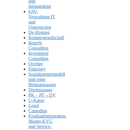
und
Infrastruktur
bAV-
Verwaltung IT
und
Outsourcing
De-Risking
Rentnergesellschaft
Benefit
Consulting
Investment
Consulting
Overlay
Fiduciary
Sozialpartnermodell
und reine
Beitragszusage
Direktzusage
PK – PF – DV
U-Kasse
Legal
Custodian
Fondsadministration,
Master-KVG
und Service-