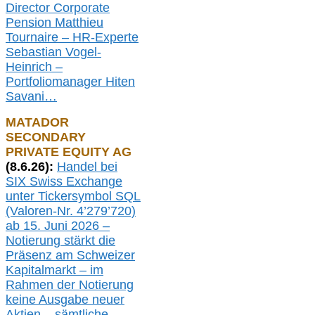
Director Corporate
Pension Matthieu
Tournaire – HR-Experte
Sebastian Vogel-
Heinrich –
Portfoliomanager Hiten
Savani
…
MATADOR
SECONDARY
PRIVATE EQUITY AG
(
8
.
6.26
):
Handel bei
SIX Swiss Exchange
unter Tickersymbol SQL
(Valoren-Nr. 4’279’720)
ab 15. Juni 2026 –
Notierung
stärkt die
Präsenz am Schweizer
Kapitalmarkt –
i
m
Rahmen der
N
otierung
keine
Ausgabe
neue
r
Aktien – sämtliche