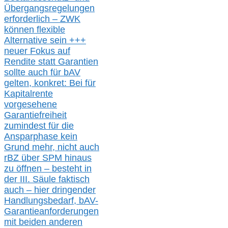
Übergangsregelungen
erforderlich –
ZWK
können
flexible
Alternative
sein
+++
neuer
Fokus auf
Rendite
statt
Garantien
sollte
auch für bAV
gelten, k
onkret:
Bei
für
Kapitalrente
vorgesehene
Garantiefreiheit
zumindest für die
Ansparphase
kein
Grund mehr
, nicht auch
r
BZ
über S
PM
hinaus
zu öffnen –
besteht in
der III.
Säule
faktisch
auch – hier
dringender
Handlungsbedarf,
bAV-
Garantieanforderungen
mit beiden anderen