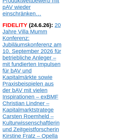
Produktwettbewerb
mit
pAV
wieder
einschränken…
FIDELITY
(
24
.
6
.2
6
):
20
Jahre Villa Mumm
Konferenz:
Jubiläumskonferenz am
10. September 2026 für
betriebliche Anleger –
mit fundierten Impulsen
für bAV und
Kapitalmärkte
sowie
Praxisbeispielen aus
der bAV
mit
vielen
Inspirationen –
exBMF
Christian Lindner –
Kapitalmarktstratege
Carsten Roemheld –
Kulturwissenschaftlerin
und Zeitgeistforscherin
Kirstine Fratz – Opella