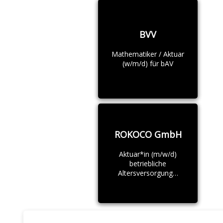
BVV
Mathematiker / Aktuar
(w/m/d) für bAV
ROKOCO GmbH
Aktuar*in (m/w/d)
betriebliche
Altersversorgung…