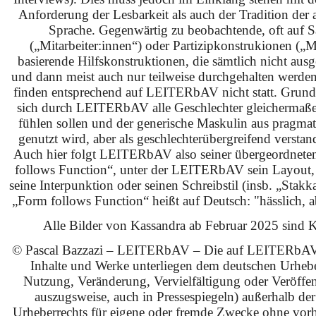
Anforderung der Lesbarkeit als auch der Tradition der 
Sprache. Gegenwärtig zu beobachtende, oft auf S
(„Mitarbeiter:innen“) oder Partizipkonstrukionen („M
basierende Hilfskonstruktionen, die sämtlich nicht ausg
und dann meist auch nur teilweise durchgehalten werden
finden entsprechend auf LEITERbAV nicht statt. Grundsä
sich durch LEITERbAV alle Geschlechter gleichermaß
fühlen sollen und der generische Maskulin aus pragma
genutzt wird, aber als geschlechterübergreifend verstan
Auch hier folgt LEITERbAV also seiner übergeordnet
follows Function“, unter der LEITERbAV sein Layout,
seine Interpunktion oder seinen Schreibstil (insb. „Stakk
„Form follows Function“ heißt auf Deutsch: "hässlich, ab
Alle Bilder von Kassandra ab Februar 2025 sind KI
© Pascal Bazzazi – LEITERbAV – Die auf LEITERbAV 
Inhalte und Werke unterliegen dem deutschen Urhebe
Nutzung, Veränderung, Vervielfältigung oder Veröffe
auszugsweise, auch in Pressespiegeln) außerhalb de
Urheberrechts für eigene oder fremde Zwecke ohne vorhe