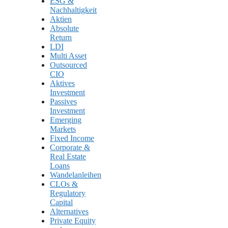
ESG &
Nachhaltigkeit
Aktien
Absolute
Return
LDI
Multi Asset
Outsourced
CIO
Aktives
Investment
Passives
Investment
Emerging
Markets
Fixed Income
Corporate &
Real Estate
Loans
Wandelanleihen
CLOs &
Regulatory
Capital
Alternatives
Private Equity