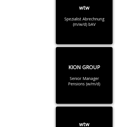
wtw
Spezialist Abrechnung
(m/w/d) bAV
KION GROUP
Senior Manager
Pensions (w/m/d)
wtw