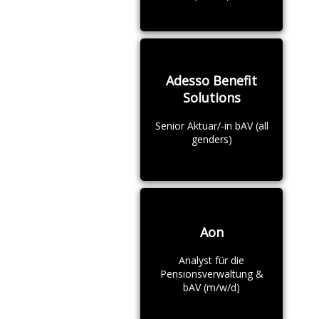
Adesso Benefit
Solutions
Senior Aktuar/-in bAV (all
genders)
Aon
Analyst für die
Pensionsverwaltung &
bAV (m/w/d)