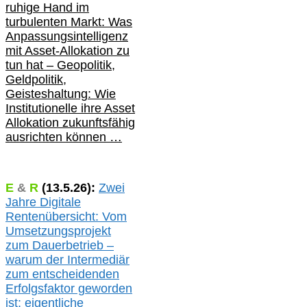
ruhige Hand im
turbulenten Markt: Was
Anpassungsintelligenz
mit Asset-Allokation zu
tun hat –
Geopolitik,
Geldpolitik,
Geisteshaltung: Wie
Institutionelle ihre Asset
Allokation zukunftsfähig
ausrichten können …
E
&
R
(
13.5.
26):
Zwei
Jahre Digitale
Rentenübersicht: Vom
Umsetzungsprojekt
zum Dauerbetrieb –
warum der Intermediär
zum entscheidenden
Erfolgsfaktor geworden
ist: eigentliche