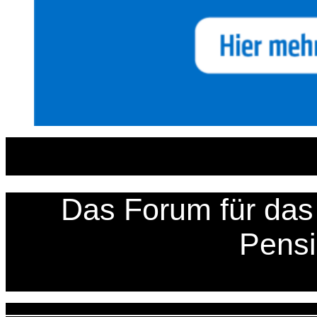
Zum
Inhalt
springen
Das Forum für das 
Pens