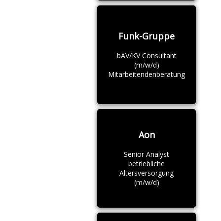
Funk-Gruppe
bAV/KV Consultant
(m/w/d)
Mitarbeitendenberatung
Aon
Senior Analyst
betriebliche
Altersversorgung
(m/w/d)