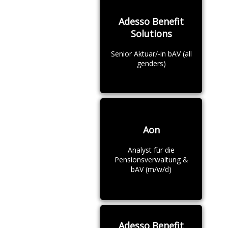
Adesso Benefit
Solutions
Senior Aktuar/-in bAV (all
genders)
Aon
Analyst für die
Pensionsverwaltung &
bAV (m/w/d)
Adesso Benefit