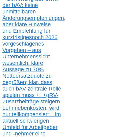
der bAV:
keine
u
nmittelbare
n
Änderungsempfehlungen,
aber klare Hinweise
und Empfehlung für
kurzfristig
es
noch 2026
vorgeschlagenes
Vorgehen –
a
us
Unternehmenssicht
wesentlic
h
: klare
Aussage
zu
70%
Nettoersatzquote zu
begrüßen;
klar,
dass
auch b
AV zentrale Rolle
spielen muss
+++
gRV-
Zusatzb
eiträge steigern
Lohnnebenkosten,
wird
nur t
eilkompensiert – im
aktuell schwierigen
Umfeld für Arbeitgeber
und -nehmer eine