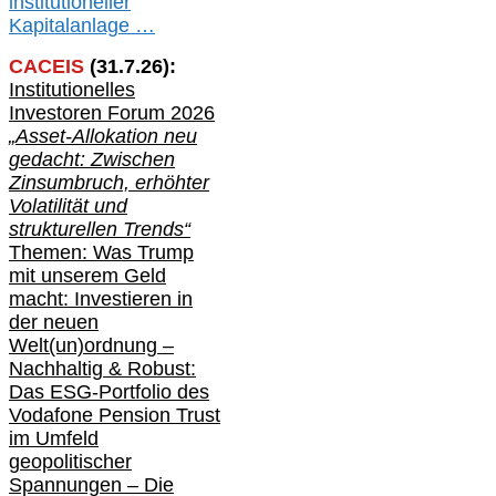
institutioneller
Kapitalanlage …
CACEIS
(
31
.
7
.2
6
):
Institutionelle
s
Investoren Forum 2026
„Asset-Allokation neu
gedacht: Zwischen
Zinsumbruch, erhöhter
Volatilität und
strukturellen Trends“
Themen: Was Trump
mit unserem Geld
macht: Investieren in
der neuen
Welt(un)ordnung –
Nachhaltig & Robust:
Das ESG-Portfolio des
Vodafone Pension Trust
im Umfeld
geopolitischer
Spannungen – Die