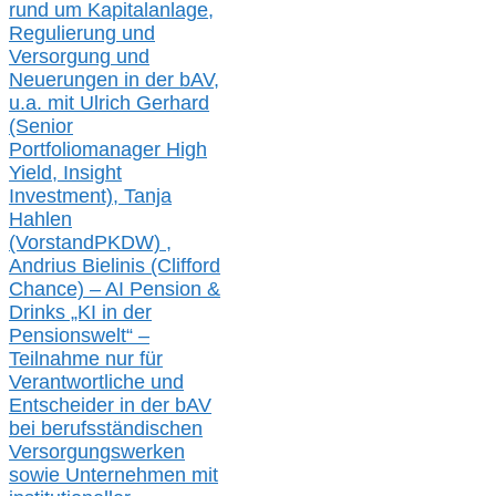
rund um Kapitalanlage,
Regulierung und
Versorgung und
Neuerungen in der b
AV,
u.a. mit
Ulrich Gerhard
(Senior
Portfoliomanager High
Yield, Insight
Investment), Tanja
Hahlen
(Vorst
and
PKDW) ,
Andrius Bielinis (Clifford
Chance) – AI Pension &
Drinks „KI in der
Pensionswelt“ –
Teilnahme nur für
Verantwortliche und
Entscheider in der bAV
bei berufsständischen
V
er
sorgungswerken
sowie Unternehmen mit