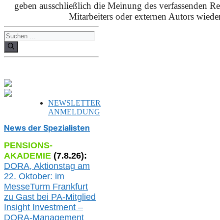
geben ausschließlich die Meinung des verfassenden Red
Mitarbeiters oder externen Autors wieder
Suchen
nach:
NEWSLETTER
ANMELDUNG
News der Spezialisten
PENSIONS-
AKADEMIE
(
7
.
8
.26):
DORA, A
ktionstag am
22. Oktober:
im
MesseTurm Frankfurt
zu
Gast bei
PA-
Mitglied
Insight Investment –
DORA-Management