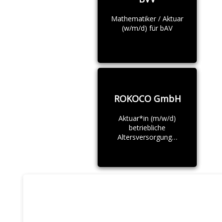
Mathematiker / Aktuar
(w/m/d) für bAV
ROKOCO GmbH
Aktuar*in (m/w/d)
betriebliche
Altersversorgung…