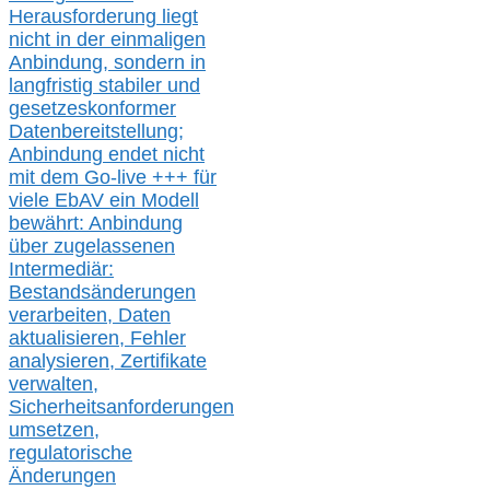
Herausforderung liegt
nicht in der einmaligen
Anbindung, sondern in
langfristig stabile
r
und
gesetzeskonforme
r
Datenbereitstellung;
Anbindung endet nicht
mit dem Go-live
+++
für
viele EbAV ein Modell
bewährt: Anbindung
über zugelassenen
Intermediär:
Bestandsänderungen
verarbeite
n
, Daten
aktualisier
en,
Fehler
analysier
en
, Zertifikate
verwalte
n
,
Sicherheitsanforderungen
umsetz
en,
regulatorische
Änderungen