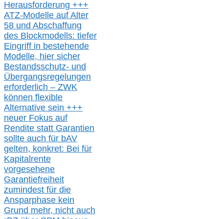
Herausforderung
+++
ATZ-M
odelle auf Alter
58 und Abschaffung
des Blockmodells: tiefer
Eingriff in bestehende
Modelle,
hier
siche
r
Bestandsschutz- und
Übergangsregelungen
erforderlich –
ZWK
können
flexible
Alternative
sein
+++
neuer
Fokus auf
Rendite
statt
Garantien
sollte
auch für bAV
gelten, k
onkret:
Bei
für
Kapitalrente
vorgesehene
Garantiefreiheit
zumindest für die
Ansparphase
kein
Grund mehr
, nicht auch