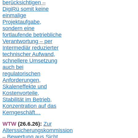
berücksichtigen –
DigiRü somit keine
einmalige
Projektaufgabe,
sondern eine
fortlaufende betriebliche
Verantwortung –
per
Intermediär redu
zierter
technischer Aufwand,
s
chnellere Umsetzung
auch
bei
regulatorischen
Anforderungen,
Skaleneffekte und
Kostenvorteile,
Stabilität im Betrieb,
Konzentration auf das
Kerngeschäft…
WTW
(26.6.26):
Zur
Alterssicherungskommission
– Bewertung aus Sicht