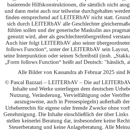
basierende Hilfskonstruktionen, die sämtlich nicht ausg
und dann meist auch nur teilweise durchgehalten werden
finden entsprechend auf LEITERbAV nicht statt. Grundsä
sich durch LEITERbAV alle Geschlechter gleichermaß
fühlen sollen und der generische Maskulin aus pragma
genutzt wird, aber als geschlechterübergreifend verstan
Auch hier folgt LEITERbAV also seiner übergeordnet
follows Function“, unter der LEITERbAV sein Layout,
seine Interpunktion oder seinen Schreibstil (insb. „Stakk
„Form follows Function“ heißt auf Deutsch: "hässlich, ab
Alle Bilder von Kassandra ab Februar 2025 sind KI
© Pascal Bazzazi – LEITERbAV – Die auf LEITERbAV 
Inhalte und Werke unterliegen dem deutschen Urhebe
Nutzung, Veränderung, Vervielfältigung oder Veröffe
auszugsweise, auch in Pressespiegeln) außerhalb de
Urheberrechts für eigene oder fremde Zwecke ohne vorhe
Genehmigung. Die Inhalte einschließlich der über Links g
stellen keinerlei Beratung dar, insbesondere keine Rech
Steuerberatung und keine Anlageberatung. Alle Mein