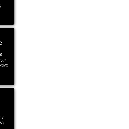
S
V
e
nt
rge
ktive
 /
V)