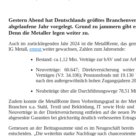
Gestern Abend hat Deutschlands größtes Branchenver
abgelaufene Jahr vorgelegt. Grund zu jammern gibt es 
D
enn die Metaller legen weiter zu.
Auch im zurückliegenden Jahr 2024 ist die MetallRente, das g
IG Metall,
erneut
weiter gewachsen, Zahlen zum Jahresende:
Bestand: ca.1,12 Mio. Verträge zur bAV und zur Ar
Neuverträge: 60.647; Direktversicherung weit
Verträgen (VJ: 34.106); Pensionsfonds mit 19.130 
nach den außergewöhnlich hohen Zugangsjahren 202
Neubeiträge über alle Durchführungswege 78,51 Mi
Zudem konnte die MetallRente ihren Verbreitungsgrad in der Meta
Branchen u.a. Stahl, Textil und Bekleidung, IT sowie Holz und 
Neuverträge in der Direktversicherung entfielen auf die neuen P
abgesenkte Garantien bei gleichzeitig deutlich verbesserten Ertrag
Gemessen an der Beitragssumme sind es im Neugeschäft bereits 
entscheiden. „Die weiterhin starke Nachfrage nach chanceorientie