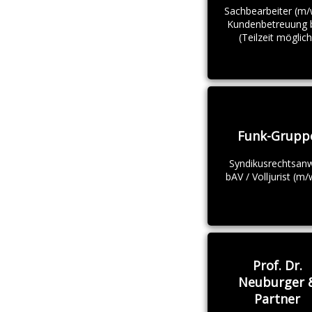
Sachbearbeiter (m/
Kundenbetreuung 
(Teilzeit möglich
Funk-Grupp
Syndikusrechtsanw
bAV / Volljurist (m/
Prof. Dr.
Neuburger 
Partner