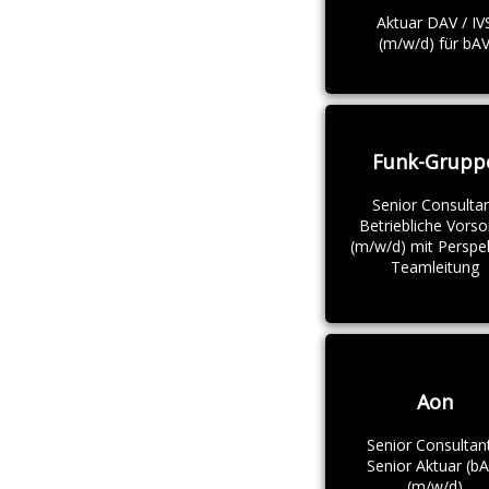
Aktuar DAV / IV
(m/w/d) für bA
Funk-Grupp
Senior Consulta
Betriebliche Vorso
(m/w/d) mit Perspe
Teamleitung
Aon
Senior Consultant
Senior Aktuar (bA
(m/w/d)