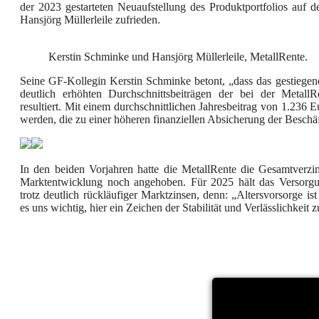
der 2023 gestarteten Neuaufstellung des Produktportfolios auf d
Hansjörg Müllerleile zufrieden.
Kerstin Schminke und Hansjörg Müllerleile, MetallRente.
Seine GF-Kollegin Kerstin Schminke betont, „dass das gestiegene
deutlich erhöhten Durchschnittsbeiträgen der bei der MetallR
resultiert. Mit einem durchschnittlichen Jahresbeitrag von 1.236 
werden, die zu einer höheren finanziellen Absicherung der Beschäft
In den beiden Vorjahren hatte die MetallRente die Gesamtverzi
Marktentwicklung noch angehoben. Für 2025 hält das Versorgu
trotz deutlich rückläufiger Marktzinsen, denn: „Altersvorsorge ist
es uns wichtig, hier ein Zeichen der Stabilität und Verlässlichkeit z