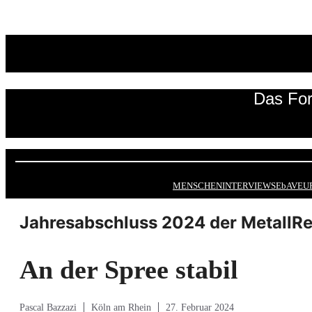
Zum
Inhalt
springen
Das For
MENSCHEN
INTERVIEWS
EbAV
EU
Jahresabschluss 2024 der MetallRe
An der Spree stabil
Pascal Bazzazi
Köln am Rhein
27. Februar 2024