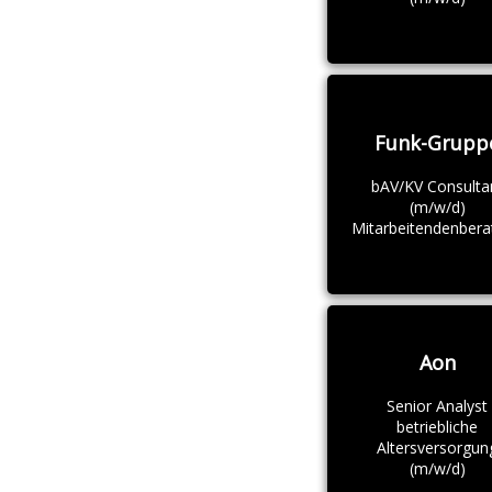
Funk-Grupp
bAV/KV Consulta
(m/w/d)
Mitarbeitendenbera
Aon
Senior Analyst
betriebliche
Altersversorgun
(m/w/d)