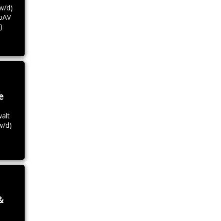
w/d)
bAV
)
e
alt
w/d)
&