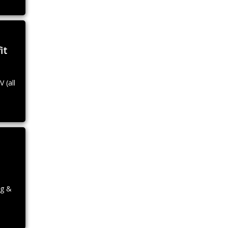
it
 (all
ng &