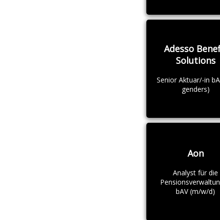
Adesso Benef
Solutions
Senior Aktuar/-in bAV
genders)
Aon
Analyst für die
Pensionsverwaltu
bAV (m/w/d)