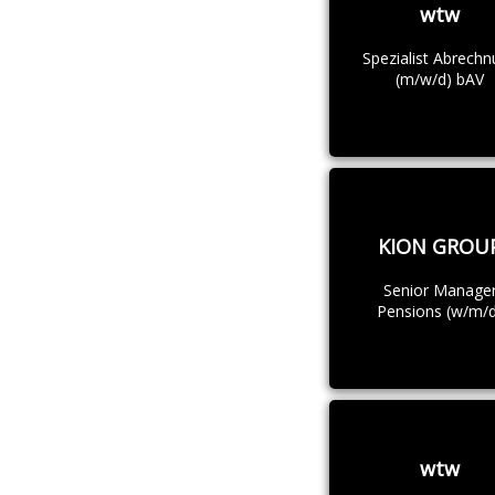
wtw
Spezialist Abrech
(m/w/d) bAV
KION GROU
Senior Manage
Pensions (w/m/d
wtw