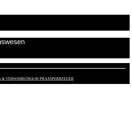
onswesen
 & VERWAHRUNG
bAV-PRAX
SPERRFEUER