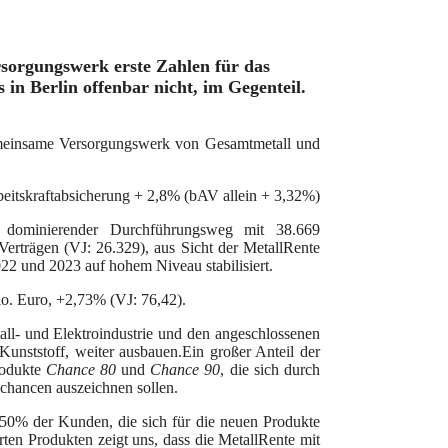
sorgungswerk erste Zahlen für das
in Berlin offenbar nicht, im Gegenteil.
emeinsame Versorgungswerk von Gesamtmetall und
beitskraftabsicherung + 2,8% (bAV allein + 3,32%)
er dominierender Durchführungsweg mit 38.669
Verträgen (VJ: 26.329), aus Sicht der MetallRente
2 und 2023 auf hohem Niveau stabilisiert.
o. Euro, +2,73% (VJ: 76,42).
ll- und Elektroindustrie und den angeschlossenen
Kunststoff, weiter ausbauen.
Ein großer Anteil der
rodukte
Chance 80
und
Chance 90
, die sich durch
schancen auszeichnen sollen.
50% der Kunden, die sich für die neuen Produkte
rten Produkten zeigt uns, dass die MetallRente mit