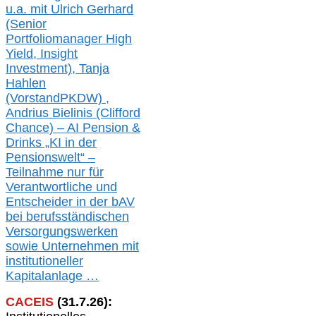
u.a. mit
Ulrich Gerhard
(Senior
Portfoliomanager High
Yield, Insight
Investment), Tanja
Hahlen
(Vorst
and
PKDW) ,
Andrius Bielinis (Clifford
Chance) – AI Pension &
Drinks „KI in der
Pensionswelt“ –
Teilnahme nur für
Verantwortliche und
Entscheider in der bAV
bei berufsständischen
V
er
sorgungswerken
sowie Unternehmen mit
institutioneller
Kapitalanlage …
CACEIS
(
31
.
7
.2
6
):