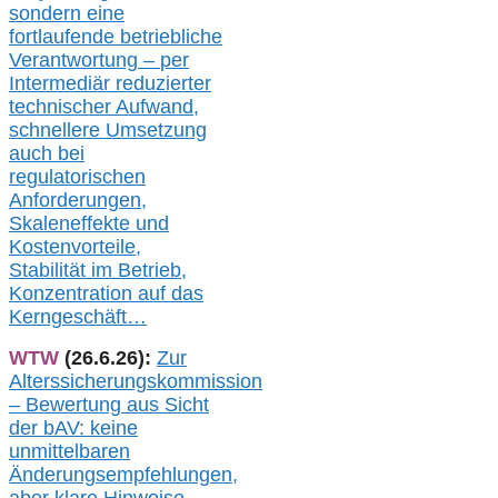
sondern eine
fortlaufende betriebliche
Verantwortung –
per
Intermediär redu
zierter
technischer Aufwand,
s
chnellere Umsetzung
auch
bei
regulatorischen
Anforderungen,
Skaleneffekte und
Kostenvorteile,
Stabilität im Betrieb,
Konzentration auf das
Kerngeschäft…
WTW
(26.6.26):
Zur
Alterssicherungskommission
– Bewertung aus Sicht
der bAV:
keine
u
nmittelbare
n
Änderungsempfehlungen,