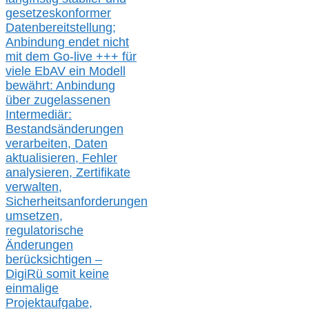
gesetzeskonforme
r
Datenbereitstellung;
Anbindung endet nicht
mit dem Go-live
+++
für
viele EbAV ein Modell
bewährt: Anbindung
über zugelassenen
Intermediär:
Bestandsänderungen
verarbeite
n
, Daten
aktualisier
en,
Fehler
analysier
en
, Zertifikate
verwalte
n
,
Sicherheitsanforderungen
umsetz
en,
regulatorische
Änderungen
berücksichtigen –
DigiRü somit keine
einmalige
Projektaufgabe,