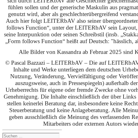
sich durch LEITERbAV alle Geschlechter gleichermaß
fühlen sollen und der generische Maskulin aus pragma
genutzt wird, aber als geschlechterübergreifend verstan
Auch hier folgt LEITERbAV also seiner übergeordnet
follows Function“, unter der LEITERbAV sein Layout,
seine Interpunktion oder seinen Schreibstil (insb. „Stakk
„Form follows Function“ heißt auf Deutsch: "hässlich, ab
Alle Bilder von Kassandra ab Februar 2025 sind KI
© Pascal Bazzazi – LEITERbAV – Die auf LEITERbAV 
Inhalte und Werke unterliegen dem deutschen Urhebe
Nutzung, Veränderung, Vervielfältigung oder Veröffe
auszugsweise, auch in Pressespiegeln) außerhalb de
Urheberrechts für eigene oder fremde Zwecke ohne vorhe
Genehmigung. Die Inhalte einschließlich der über Links g
stellen keinerlei Beratung dar, insbesondere keine Rech
Steuerberatung und keine Anlageberatung. Alle Mein
geben ausschließlich die Meinung des verfassenden Red
Mitarbeiters oder externen Autors wieder
Suchen