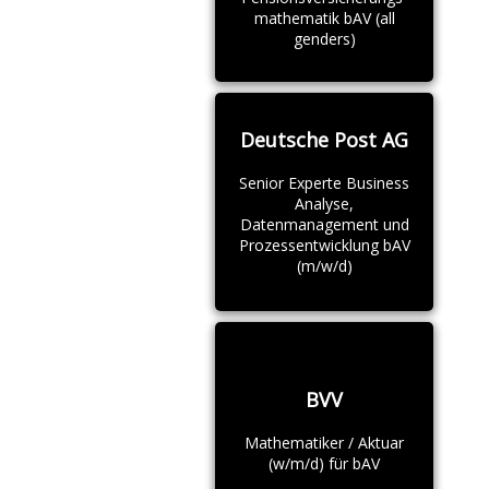
mathematik bAV (all
genders)
Deutsche Post AG
Senior Experte Business
Analyse,
Datenmanagement und
Prozessentwicklung bAV
(m/w/d)
BVV
Mathematiker / Aktuar
(w/m/d) für bAV