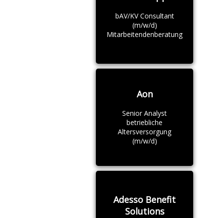
bAV/KV Consultant
(m/w/d)
Mitarbeitendenberatung
Aon
Senior Analyst
betriebliche
Altersversorgung
(m/w/d)
Adesso Benefit
Solutions