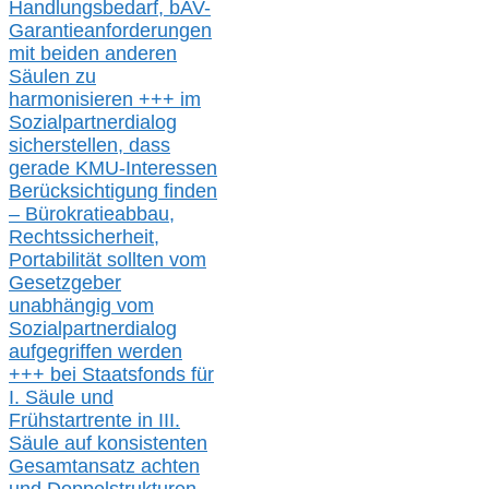
Handlungsbedarf,
bAV-
Garantieanforderungen
mit beiden anderen
Säulen zu
harmonisieren
+++ im
Sozialpartnerdialog
s
icher
stellen,
dass
gerade
KMU-
Interessen
Berücksichtigung finden
– Bürokratieabbau,
Rechtssicherheit,
Portabilität sollten vom
Gesetzgeber
unabhängig vom
Sozialpartnerdialog
aufgegriffen werden
+++ bei
Staatsfonds für
I.
Säule
und
Frühstartrente in
III.
Säule auf konsistenten
Gesamtansatz achte
n