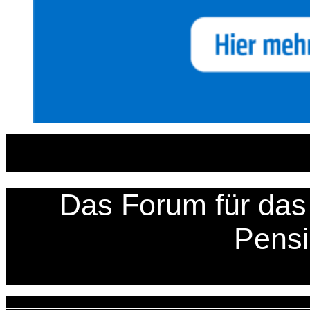
Zum
Inhalt
springen
Das Forum für das 
Pens