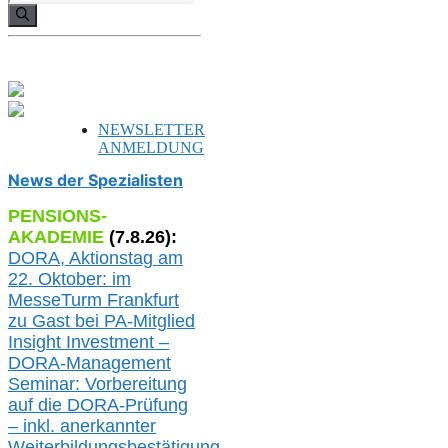
nach:
NEWSLETTER
ANMELDUNG
News der Spezialisten
PENSIONS-
AKADEMIE
(
7
.
8
.26):
DORA, A
ktionstag am
22. Oktober:
im
MesseTurm Frankfurt
zu
Gast bei
PA-
Mitglied
Insight Investment –
DORA-Management
Seminar: Vorbereitung
auf die DORA-Prüfung
– inkl. anerkannter
Weiterbildungsbestätigung