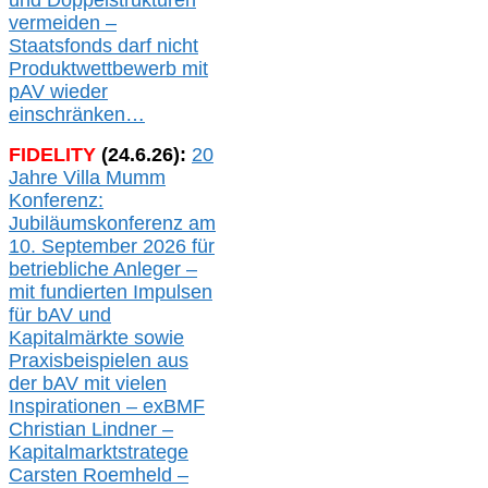
und Doppelstrukturen
verme
i
den –
Staatsfonds
darf nicht
Produktwettbewerb
mit
pAV
wieder
einschränken…
FIDELITY
(
24
.
6
.2
6
):
20
Jahre Villa Mumm
Konferenz:
Jubiläumskonferenz am
10. September 2026 für
betriebliche Anleger –
mit fundierten Impulsen
für bAV und
Kapitalmärkte
sowie
Praxisbeispielen aus
der bAV
mit
vielen
Inspirationen –
exBMF
Christian Lindner –
Kapitalmarktstratege
Carsten Roemheld –