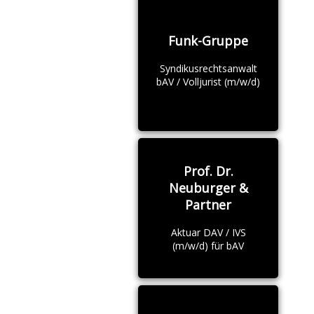
Funk-Gruppe
Syndikusrechtsanwalt
bAV / Volljurist (m/w/d)
Prof. Dr.
Neuburger &
Partner
Aktuar DAV / IVS
(m/w/d) für bAV