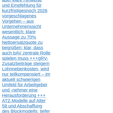
aber klare Hinweise
und Empfehlung für
kurzfristig
es
noch 2026
vorgeschlagenes
Vorgehen –
a
us
Unternehmenssicht
wesentlic
h
: klare
Aussage
zu
70%
Nettoersatzquote zu
begrüßen;
klar,
dass
auch b
AV zentrale Rolle
spielen muss
+++
gRV-
Zusatzb
eiträge steigern
Lohnnebenkosten,
wird
nur t
eilkompensiert – im
aktuell schwierigen
Umfeld für Arbeitgeber
und -nehmer eine
Herausforderung
+++
ATZ-M
odelle auf Alter
58 und Abschaffung
des Blockmodells: tiefer