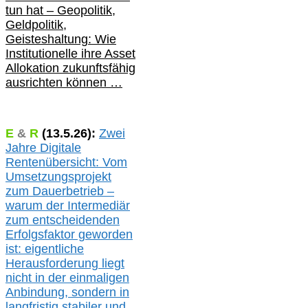
tun hat –
Geopolitik,
Geldpolitik,
Geisteshaltung: Wie
Institutionelle ihre Asset
Allokation zukunftsfähig
ausrichten können …
E
&
R
(
13.5.
26):
Zwei
Jahre Digitale
Rentenübersicht: Vom
Umsetzungsprojekt
zum Dauerbetrieb –
warum der Intermediär
zum entscheidenden
Erfolgsfaktor geworden
ist: eigentliche
Herausforderung liegt
nicht in der einmaligen
Anbindung, sondern in
langfristig stabile
r
und