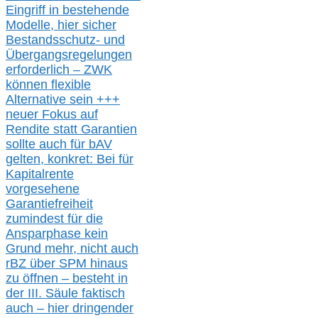
Eingriff in bestehende
Modelle,
hier
siche
r
Bestandsschutz- und
Übergangsregelungen
erforderlich –
ZWK
können
flexible
Alternative
sein
+++
neuer
Fokus auf
Rendite
statt
Garantien
sollte
auch für bAV
gelten, k
onkret:
Bei
für
Kapitalrente
vorgesehene
Garantiefreiheit
zumindest für die
Ansparphase
kein
Grund mehr
, nicht auch
r
BZ
über S
PM
hinaus
zu öffnen –
besteht in
der III.
Säule
faktisch
auch – hier
dringender