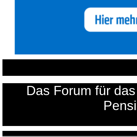
Zum
Inhalt
springen
Das Forum für das 
Pens