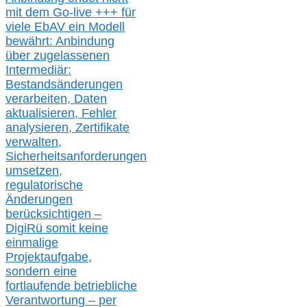
mit dem Go-live
+++
für
viele EbAV ein Modell
bewährt: Anbindung
über zugelassenen
Intermediär:
Bestandsänderungen
verarbeite
n
, Daten
aktualisier
en,
Fehler
analysier
en
, Zertifikate
verwalte
n
,
Sicherheitsanforderungen
umsetz
en,
regulatorische
Änderungen
berücksichtigen –
DigiRü somit keine
einmalige
Projektaufgabe,
sondern eine
fortlaufende betriebliche
Verantwortung –
per