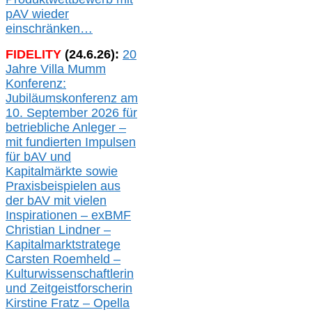
pAV
wieder
einschränken…
FIDELITY
(
24
.
6
.2
6
):
20
Jahre Villa Mumm
Konferenz:
Jubiläumskonferenz am
10. September 2026 für
betriebliche Anleger –
mit fundierten Impulsen
für bAV und
Kapitalmärkte
sowie
Praxisbeispielen aus
der bAV
mit
vielen
Inspirationen –
exBMF
Christian Lindner –
Kapitalmarktstratege
Carsten Roemheld –
Kulturwissenschaftlerin
und Zeitgeistforscherin
Kirstine Fratz – Opella