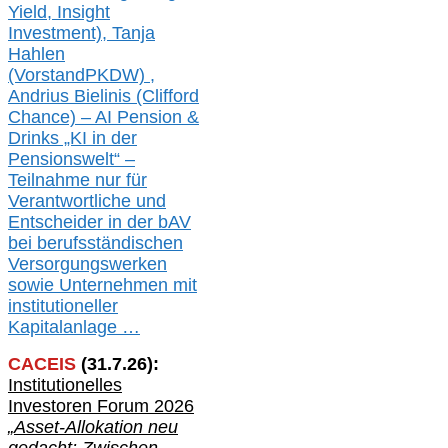
Yield, Insight
Investment), Tanja
Hahlen
(Vorst
and
PKDW) ,
Andrius Bielinis (Clifford
Chance) – AI Pension &
Drinks „KI in der
Pensionswelt“ –
Teilnahme nur für
Verantwortliche und
Entscheider in der bAV
bei berufsständischen
V
er
sorgungswerken
sowie Unternehmen mit
institutioneller
Kapitalanlage …
CACEIS
(
31
.
7
.2
6
):
Institutionelle
s
Investoren Forum 2026
„Asset-Allokation neu