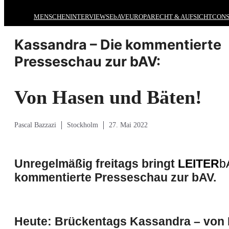
MENSCHEN
INTERVIEWS
EbAV
EUROPA
RECHT & AUFSICHT
CONS
Kassandra – Die kommentierte
Presseschau zur bAV:
Von Hasen und Bäten!
Pascal Bazzazi
Stockholm
27. Mai 2022
Unregelmäßig freitags bringt
LEITER
b
kommentierte Presseschau zur bAV.
Heute:
Brückentags Kassandra – v
on