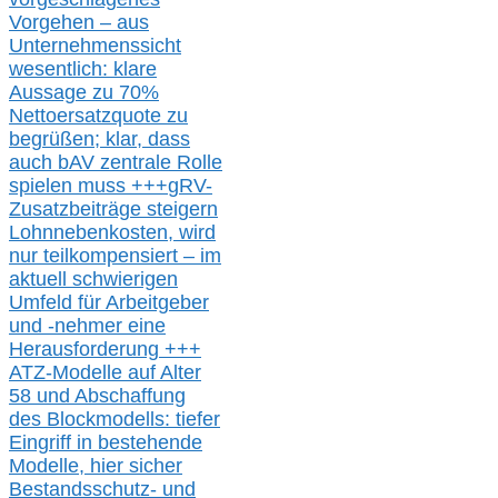
Vorgehen –
a
us
Unternehmenssicht
wesentlic
h
: klare
Aussage
zu
70%
Nettoersatzquote zu
begrüßen;
klar,
dass
auch b
AV zentrale Rolle
spielen muss
+++
gRV-
Zusatzb
eiträge steigern
Lohnnebenkosten,
wird
nur t
eilkompensiert – im
aktuell schwierigen
Umfeld für Arbeitgeber
und -nehmer eine
Herausforderung
+++
ATZ-M
odelle auf Alter
58 und Abschaffung
des Blockmodells: tiefer
Eingriff in bestehende
Modelle,
hier
siche
r
Bestandsschutz- und