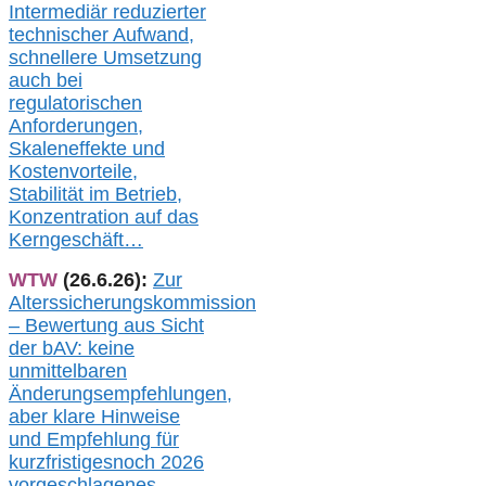
Intermediär redu
zierter
technischer Aufwand,
s
chnellere Umsetzung
auch
bei
regulatorischen
Anforderungen,
Skaleneffekte und
Kostenvorteile,
Stabilität im Betrieb,
Konzentration auf das
Kerngeschäft…
WTW
(26.6.26):
Zur
Alterssicherungskommission
– Bewertung aus Sicht
der bAV:
keine
u
nmittelbare
n
Änderungsempfehlungen,
aber klare Hinweise
und Empfehlung für
kurzfristig
es
noch 2026
vorgeschlagenes