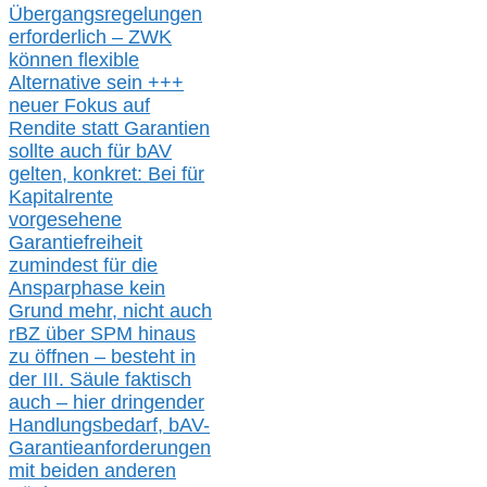
Übergangsregelungen
erforderlich –
ZWK
können
flexible
Alternative
sein
+++
neuer
Fokus auf
Rendite
statt
Garantien
sollte
auch für bAV
gelten, k
onkret:
Bei
für
Kapitalrente
vorgesehene
Garantiefreiheit
zumindest für die
Ansparphase
kein
Grund mehr
, nicht auch
r
BZ
über S
PM
hinaus
zu öffnen –
besteht in
der III.
Säule
faktisch
auch – hier
dringender
Handlungsbedarf,
bAV-
Garantieanforderungen
mit beiden anderen