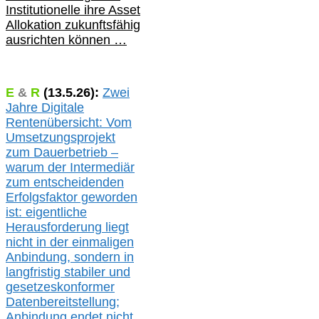
Institutionelle ihre Asset
Allokation zukunftsfähig
ausrichten können …
E
&
R
(
13.5.
26):
Zwei
Jahre Digitale
Rentenübersicht: Vom
Umsetzungsprojekt
zum Dauerbetrieb –
warum der Intermediär
zum entscheidenden
Erfolgsfaktor geworden
ist: eigentliche
Herausforderung liegt
nicht in der einmaligen
Anbindung, sondern in
langfristig stabile
r
und
gesetzeskonforme
r
Datenbereitstellung;
Anbindung endet nicht