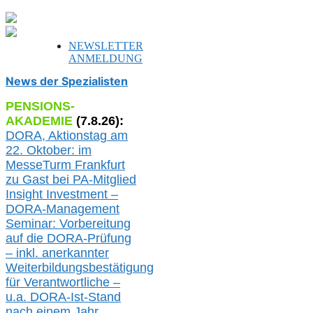
NEWSLETTER
ANMELDUNG
News der Spezialisten
PENSIONS-
AKADEMIE
(
7
.
8
.26):
DORA, A
ktionstag am
22. Oktober:
im
MesseTurm Frankfurt
zu
Gast bei
PA-
Mitglied
Insight Investment –
DORA-Management
Seminar: Vorbereitung
auf die DORA-Prüfung
– inkl. anerkannter
Weiterbildungsbestätigung
für Verantwortliche –
u.a.
DORA-Ist-Stand
nach einem Jahr,