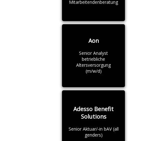
Mitarbeitendenberatung
Aon
Senior Analyst
betriebliche
Altersversorgung
(m/w/d)
Adesso Benefit
Solutions
Senior Aktuar/-in bAV (all
genders)