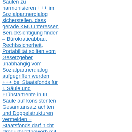
Säulen zu
harmonisieren
+++ im
Sozialpartnerdialog
s
icher
stellen,
dass
gerade
KMU-
Interessen
Berücksichtigung finden
– Bürokratieabbau,
Rechtssicherheit,
Portabilität sollten vom
Gesetzgeber
unabhängig vom
Sozialpartnerdialog
aufgegriffen werden
+++ bei
Staatsfonds für
I.
Säule
und
Frühstartrente in
III.
Säule auf konsistenten
Gesamtansatz achte
n
und Doppelstrukturen
verme
i
den –
Staatsfonds
darf nicht
Produktwettbewerb
mit