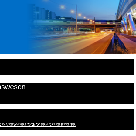
onswesen
 & VERWAHRUNG
bAV-PRAX
SPERRFEUER