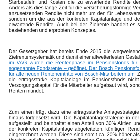
Sterbetafeln und Kosten die zu erwartende Rendite de
Anders als dies lange Zeit für die versicherungsförmige Ve
anzusetzenden Rendite nicht mehr um den für Lebensver
sondern um die aus der konkreten Kapitalanlage und de
erwartende Rendite. Auch bei der Zielrente handelt es s
bestehenden und erprobten Konzeptes.
Der Gesetzgeber hat bereits Ende 2015 die wegweisende
Zielrentensystematik und damit einer allwetterfesten Ges
im VAG wurde die Rentenphase im Pensionsfonds für di
sogenannte Fondsrente – geöffnet. Der Bosch Pensionsfon
für alle neuen Renteneintritte von Bosch-Mitarbeitern um.
Z
die ertragsstarke Kapitalanlage im Pensionsfonds nich
Versorgungskapital für die Mitarbeiter aufgebaut wird, so
Renten mündet.
Zum einen trägt dazu eine ertragsstarke Anlagestrateg
hinaus fortgesetzt wird. Die Kapitalanlagestrategie in d
aufgestellt und beinhaltet einen Anteil von 30% Aktien u
der konkreten Kapitalanlage abgeleiteten, künftigen Rendi
eingerechnet werden. Diese sind somit ca. 20% höher als