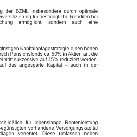
ng der BZML insbesondere durch optimale
Diversifizierung für bestmögliche Renditen bei
schung ermöglicht, sondern auch eine
fristigen Kapitalanlagestrategie einen hohen
osch Pensionsfonds ca. 50% in Aktien an, die
ntritt sukzessive auf 15% reduziert werden.
n auf das angesparte Kapital – auch in der
chließlich für lebenslange Rentenleistung
Begünstigten vorhandene Versorgungskapital
dlagen verrentet. Diese umfassen neben