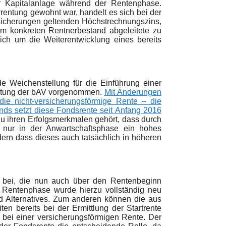
r Kapitalanlage während der Rentenphase.
rrentung gewohnt war, handelt es sich bei der
sicherungen geltenden Höchstrechnungszins,
m konkreten Rentnerbestand abgeleitete zu
ich um die Weiterentwicklung eines bereits
 Weichenstellung für die Einführung einer
taltung der bAV vorgenommen.
Mit Änderungen
e nicht-versicherungsförmige Rente – die
ds setzt diese Fondsrente seit Anfang 2016
u ihren Erfolgsmerkmalen gehört, dass durch
t nur in der Anwartschaftsphase ein hohes
ndern dass dieses auch tatsächlich in höheren
ie bei, die nun auch über den Rentenbeginn
er Rentenphase wurde hierzu vollständig neu
nd Alternatives. Zum anderen können die aus
ten bereits bei der Ermittlung der Startrente
 bei einer versicherungsförmigen Rente. Der