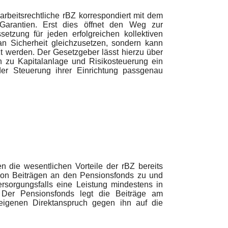
 arbeitsrechtliche rBZ korrespondiert mit dem
e Garantien. Erst dies öffnet den Weg zur
etzung für jeden erfolgreichen kollektiven
an Sicherheit gleichzusetzen, sondern kann
t werden. Der Gesetzgeber lässt hierzu über
n zu Kapitalanlage und Risikosteuerung ein
 der Steuerung ihrer Einrichtung passgenau
 die wesentlichen Vorteile der rBZ bereits
von Beiträgen an den Pensionsfonds zu und
Versorgungsfalls eine Leistung mindestens in
 Der Pensionsfonds legt die Beiträge am
eigenen Direktanspruch gegen ihn auf die