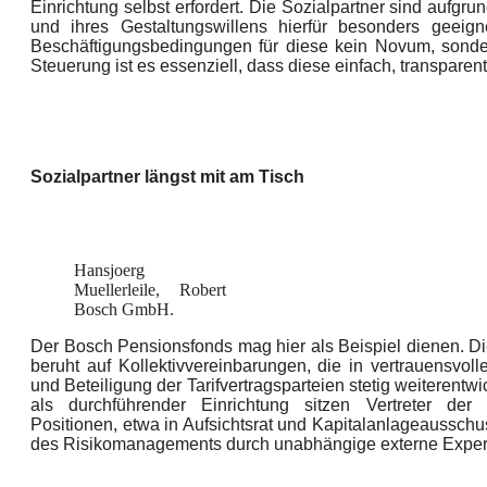
Einrichtung selbst erfordert. Die Sozialpartner sind aufg
und ihres Gestaltungswillens hierfür besonders geeign
Beschäftigungsbedingungen für diese kein Novum, sondern
Steuerung ist es essenziell, dass diese einfach, transparent
Sozialpartner längst mit am Tisch
Hansjoerg
Muellerleile, Robert
Bosch GmbH.
Der Bosch Pensionsfonds mag hier als Beispiel dienen. Di
beruht auf Kollektivvereinbarungen, die in vertrauensvol
und Beteiligung der Tarifvertragsparteien stetig weiterent
als durchführender Einrichtung sitzen Vertreter der 
Positionen, etwa in Aufsichtsrat und Kapitalanlageaussc
des Risikomanagements durch unabhängige externe Expert