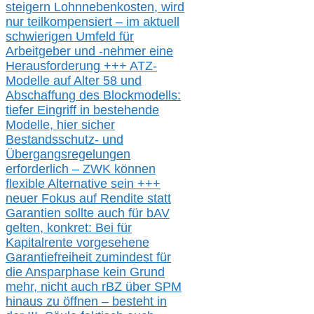
steigern Lohnnebenkosten,
wird
nur t
eilkompensiert – im aktuell
schwierigen Umfeld für
Arbeitgeber und -nehmer eine
Herausforderung
+++
ATZ-
M
odelle auf Alter 58 und
Abschaffung des Blockmodells:
tiefer Eingriff in bestehende
Modelle,
hier
siche
r
Bestandsschutz- und
Übergangsregelungen
erforderlich –
ZWK können
flexible Alternative
sein
+++
neuer
Fokus auf Rendite
statt
Garantien
sollte
auch für bAV
gelten, k
onkret:
Bei
für
Kapitalrente vorgesehene
Garantiefreiheit zumindest für
die Ansparphase
kein Grund
mehr
, nicht auch
r
BZ
über S
PM
hinaus zu öffnen –
besteht in