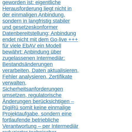
geworden ist: eigentliche
Herausforderung liegt nicht in
der einmaligen Anbindung,
sondern in langfristig stabile
r
und gesetzeskonforme
r
Datenbereitstellung; Anbindung
endet nicht mit dem Go-live
+++
für
viele EbAV ein Modell
bewährt: Anbindung über
zugelassenen Intermediär:
Bestandsänderungen
verarbeite
n
, Daten aktualisier
en,
Fehler analysier
en
, Zertifikate
verwalte
n
,
Sicherheitsanforderungen
umsetz
en,
regulatorische
Änderungen berücksichtigen –
DigiRü somit keine einmalige
Projektaufgabe, sondern eine
fortlaufende betriebliche
Verantwortung –
per Intermediär