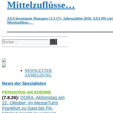
Mittelzuflüsse…
AXA Investment Managers (2.3.17): Jahreszahlen 2016: AXA IM wäch
Mittelzuflüsse…
Suchen
nach:
NEWSLETTER
ANMELDUNG
News der Spezialisten
PENSIONS-AKADEMIE
(
7
.
8
.26):
DORA, A
ktionstag am
22. Oktober:
im
MesseTurm
Frankfurt
zu
Gast bei
PA-