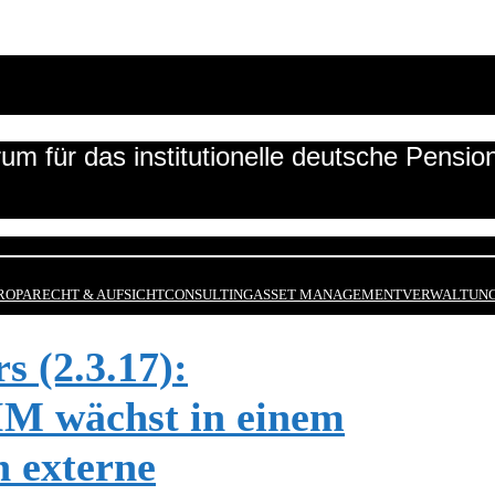
um für das institutionelle deutsche Pensi
ROPA
RECHT & AUFSICHT
CONSULTING
ASSET MANAGEMENT
VERWALTUNG
 (2.3.17):
IM wächst in einem
h externe