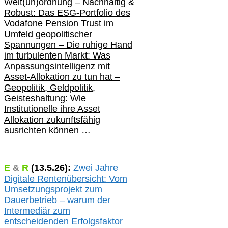
Welt(un)ordnung – Nachhaltig &
Robust: Das ESG-Portfolio des
Vodafone Pension Trust im
Umfeld geopolitischer
Spannungen – Die ruhige Hand
im turbulenten Markt: Was
Anpassungsintelligenz mit
Asset-Allokation zu tun hat –
Geopolitik,
Geldpolitik,
Geisteshaltung: Wie
Institutionelle ihre Asset
Allokation zukunftsfähig
ausrichten können …
E
&
R
(
13.5.
26):
Zwei Jahre
Digitale Rentenübersicht: Vom
Umsetzungsprojekt zum
Dauerbetrieb – warum der
Intermediär zum
entscheidenden Erfolgsfaktor