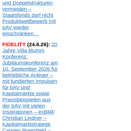
und Doppelstrukturen
verme
i
den –
Staatsfonds
darf nicht
Produktwettbewerb
mit
pAV
wieder
einschränken…
FIDELITY
(
24
.
6
.2
6
):
20
Jahre Villa Mumm
Konferenz:
Jubiläumskonferenz am
10. September 2026 für
betriebliche Anleger –
mit fundierten Impulsen
für bAV und
Kapitalmärkte
sowie
Praxisbeispielen aus
der bAV
mit
vielen
Inspirationen –
exBMF
Christian Lindner –
Kapitalmarktstratege
Carsten Roemheld –