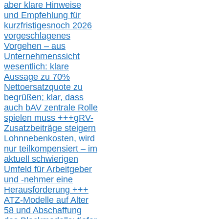
aber klare Hinweise
und Empfehlung für
kurzfristig
es
noch 2026
vorgeschlagenes
Vorgehen –
a
us
Unternehmenssicht
wesentlic
h
: klare
Aussage
zu
70%
Nettoersatzquote zu
begrüßen;
klar,
dass
auch b
AV zentrale Rolle
spielen muss
+++
gRV-
Zusatzb
eiträge steigern
Lohnnebenkosten,
wird
nur t
eilkompensiert – im
aktuell schwierigen
Umfeld für Arbeitgeber
und -nehmer eine
Herausforderung
+++
ATZ-M
odelle auf Alter
58 und Abschaffung