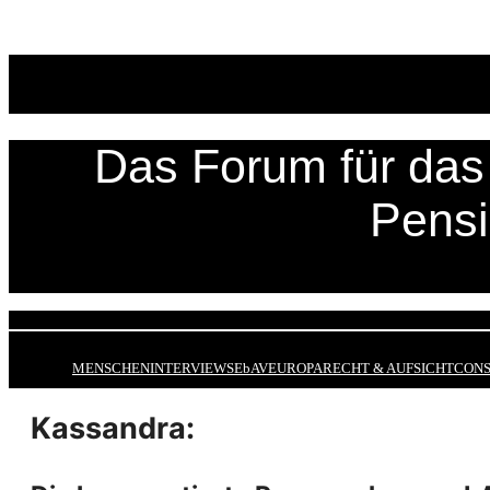
Zum
Inhalt
springen
Das Forum für das 
Pens
MENSCHEN
INTERVIEWS
EbAV
EUROPA
RECHT & AUFSICHT
CONS
Kassandra: