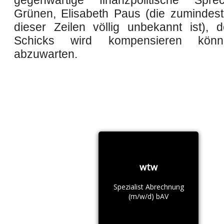
gegenwärtige finanzpolitische Spre
Grünen, Elisabeth Paus (die zumindes
dieser Zeilen völlig unbekannt ist),
Schicks wird kompensieren könne
abzuwarten.
wtw
Spezialist Abrechnung
(m/w/d) bAV