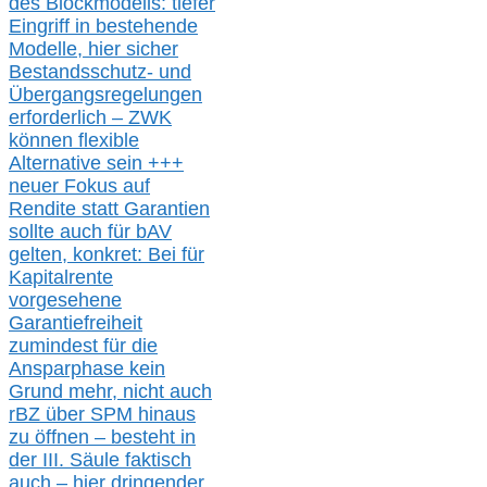
des Blockmodells: tiefer
Eingriff in bestehende
Modelle,
hier
siche
r
Bestandsschutz- und
Übergangsregelungen
erforderlich –
ZWK
können
flexible
Alternative
sein
+++
neuer
Fokus auf
Rendite
statt
Garantien
sollte
auch für bAV
gelten, k
onkret:
Bei
für
Kapitalrente
vorgesehene
Garantiefreiheit
zumindest für die
Ansparphase
kein
Grund mehr
, nicht auch
r
BZ
über S
PM
hinaus
zu öffnen –
besteht in
der III.
Säule
faktisch
auch – hier
dringender