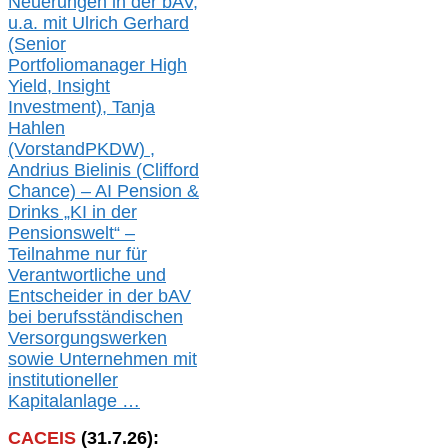
Neuerungen in der b
AV,
u.a. mit
Ulrich Gerhard
(Senior
Portfoliomanager High
Yield, Insight
Investment), Tanja
Hahlen
(Vorst
and
PKDW) ,
Andrius Bielinis (Clifford
Chance) – AI Pension &
Drinks „KI in der
Pensionswelt“ –
Teilnahme nur für
Verantwortliche und
Entscheider in der bAV
bei berufsständischen
V
er
sorgungswerken
sowie Unternehmen mit
institutioneller
Kapitalanlage …
CACEIS
(
31
.
7
.2
6
):