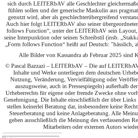
sich durch LEITERbAV alle Geschlechter gleichermaß
fühlen sollen und der generische Maskulin aus pragma
genutzt wird, aber als geschlechterübergreifend verstan
Auch hier folgt LEITERbAV also seiner übergeordnet
follows Function“, unter der LEITERbAV sein Layout,
seine Interpunktion oder seinen Schreibstil (insb. „Stakk
„Form follows Function“ heißt auf Deutsch: "hässlich, ab
Alle Bilder von Kassandra ab Februar 2025 sind KI
© Pascal Bazzazi – LEITERbAV – Die auf LEITERbAV 
Inhalte und Werke unterliegen dem deutschen Urhebe
Nutzung, Veränderung, Vervielfältigung oder Veröffe
auszugsweise, auch in Pressespiegeln) außerhalb de
Urheberrechts für eigene oder fremde Zwecke ohne vorhe
Genehmigung. Die Inhalte einschließlich der über Links g
stellen keinerlei Beratung dar, insbesondere keine Rech
Steuerberatung und keine Anlageberatung. Alle Mein
geben ausschließlich die Meinung des verfassenden Red
Mitarbeiters oder externen Autors wieder