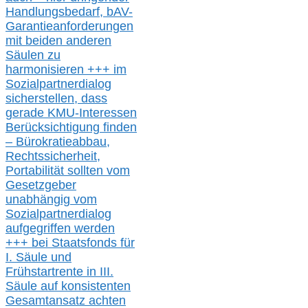
Handlungsbedarf,
bAV-
Garantieanforderungen
mit beiden anderen
Säulen zu
harmonisieren
+++ im
Sozialpartnerdialog
s
icher
stellen,
dass
gerade
KMU-
Interessen
Berücksichtigung finden
– Bürokratieabbau,
Rechtssicherheit,
Portabilität sollten vom
Gesetzgeber
unabhängig vom
Sozialpartnerdialog
aufgegriffen werden
+++ bei
Staatsfonds für
I.
Säule
und
Frühstartrente in
III.
Säule auf konsistenten
Gesamtansatz achte
n