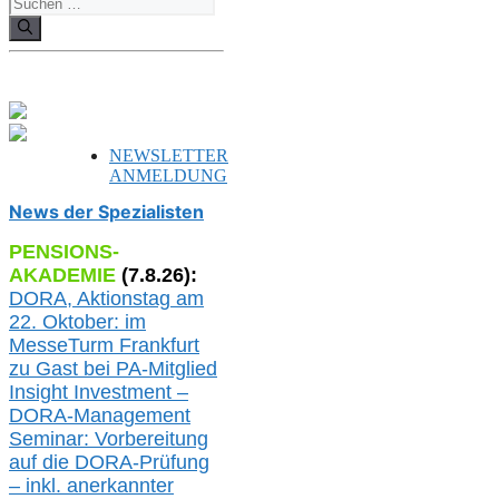
Suchen
nach:
NEWSLETTER
ANMELDUNG
News der Spezialisten
PENSIONS-
AKADEMIE
(
7
.
8
.26):
DORA, A
ktionstag am
22. Oktober:
im
MesseTurm Frankfurt
zu
Gast bei
PA-
Mitglied
Insight Investment –
DORA-Management
Seminar: Vorbereitung
auf die DORA-Prüfung
– inkl. anerkannter