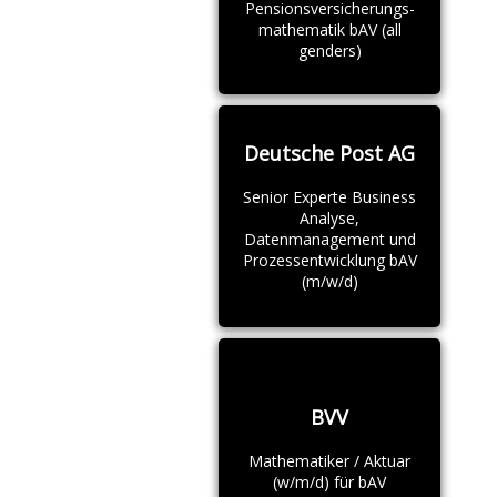
Pensionsversicherungs-
mathematik bAV (all
genders)
Deutsche Post AG
Senior Experte Business
Analyse,
Datenmanagement und
Prozessentwicklung bAV
(m/w/d)
BVV
Mathematiker / Aktuar
(w/m/d) für bAV