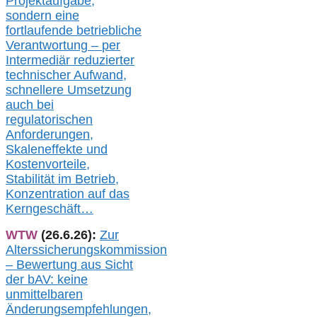
Projektaufgabe,
sondern eine
fortlaufende betriebliche
Verantwortung –
per
Intermediär redu
zierter
technischer Aufwand,
s
chnellere Umsetzung
auch
bei
regulatorischen
Anforderungen,
Skaleneffekte und
Kostenvorteile,
Stabilität im Betrieb,
Konzentration auf das
Kerngeschäft…
WTW
(26.6.26):
Zur
Alterssicherungskommission
– Bewertung aus Sicht
der bAV:
keine
u
nmittelbare
n
Änderungsempfehlungen,