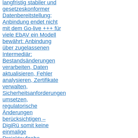
langfristig stabile
r
und
gesetzeskonforme
r
Datenbereitstellung;
Anbindung endet nicht
mit dem Go-live
+++
für
viele EbAV ein Modell
bewährt: Anbindung
über zugelassenen
Intermediär:
Bestandsänderungen
verarbeite
n
, Daten
aktualisier
en,
Fehler
analysier
en
, Zertifikate
verwalte
n
,
Sicherheitsanforderungen
umsetz
en,
regulatorische
Änderungen
berücksichtigen –
DigiRü somit keine
einmalige