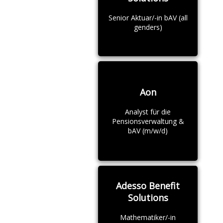
Senior Aktuar/-in bAV (all
genders)
Aon
Analyst für die
Pensionsverwaltung &
bAV (m/w/d)
Adesso Benefit
Solutions
Mathematiker/-in