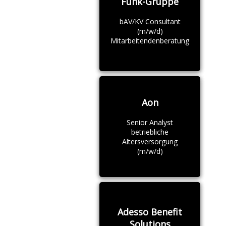
Funk-Gruppe
bAV/KV Consultant
(m/w/d)
Mitarbeitendenberatung
Aon
Senior Analyst
betriebliche
Altersversorgung
(m/w/d)
Adesso Benefit
Solutions