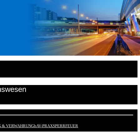
onswesen
 & VERWAHRUNG
bAV-PRAX
SPERRFEUER