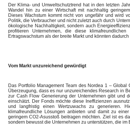
Der Klima- und Umweltschutztrend hat in den letzten Jah
Wandel hin zu einer Wirtschaft mit nachhaltig geringe
Dieses Wachstum kommt nicht von ungefähr und wird von
Politik, die Verbraucher und nicht zuletzt auch durch Unter
ökologische Nachhaltigkeit, sondern auch Energieeffizienz
profitieren Unternehmen, die diese klimafreundliche
Ertragswachstum als der breite Markt und könnten dadurch 
Vom Markt unzureichend gewürdigt
Das Portfolio Management Team des Nordea 1 – Global C
Überzeugung, dass es nur unzureichendes Research in Bez
zur Cash Flow Generierung der Unternehmen gibt und de
einschätzt. Der Fonds möchte diese Ineffizienzen ausnutze
und langfristig einen Wertzuwachs zu generieren. Hi
klimafreundliche Lösungen anbieten und damit zu einer 
geringem CO2-Asusstoß beitragen möchten. Ziel ist es dah
sondern bewusst die Unternehmen zu unterstützen, die im E