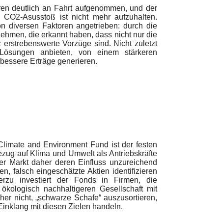
ren deutlich an Fahrt aufgenommen, und der
m CO2-Asusstoß ist nicht mehr aufzuhalten.
 diversen Faktoren angetrieben: durch die
nehmen, die erkannt haben, dass nicht nur die
 erstrebenswerte Vorzüge sind. Nicht zuletzt
n Lösungen anbieten, von einem stärkeren
bessere Erträge generieren.
limate and Environment Fund ist der festen
ug auf Klima und Umwelt als Antriebskräfte
r Markt daher deren Einfluss unzureichend
n, falsch eingeschätzte Aktien identifizieren
erzu investiert der Fonds in Firmen, die
ökologisch nachhaltigeren Gesellschaft mit
er nicht, „schwarze Schafe“ auszusortieren,
inklang mit diesen Zielen handeln.