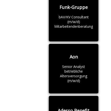
Funk-Gruppe
bAV/KV Consultant
(m/w/d)
Mitarbeitendenberatung
Aon
Senior Analyst
betriebliche
Altersversorgung
(m/w/d)
Adesso Benefit