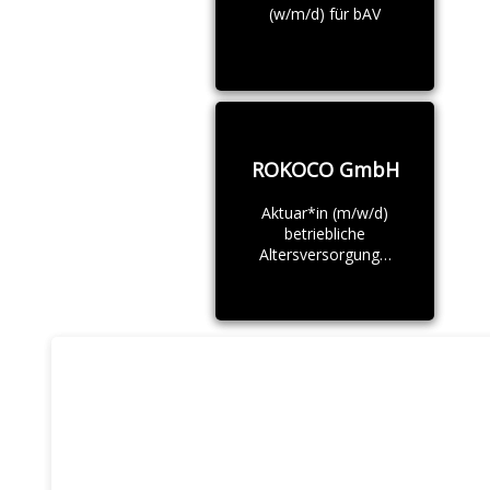
(w/m/d) für bAV
ROKOCO GmbH
Aktuar*in (m/w/d)
betriebliche
Altersversorgung…