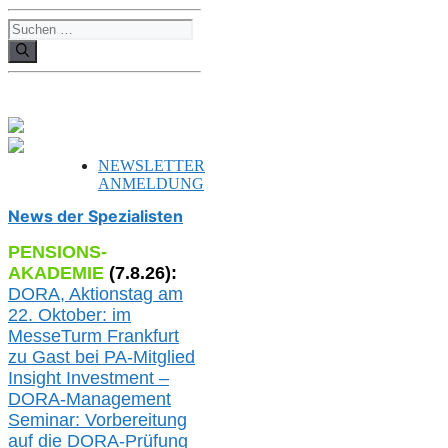
Suchen
nach:
NEWSLETTER
ANMELDUNG
News der Spezialisten
PENSIONS-
AKADEMIE
(
7
.
8
.26):
DORA, A
ktionstag am
22. Oktober:
im
MesseTurm Frankfurt
zu
Gast bei
PA-
Mitglied
Insight Investment –
DORA-Management
Seminar: Vorbereitung
auf die DORA-Prüfung