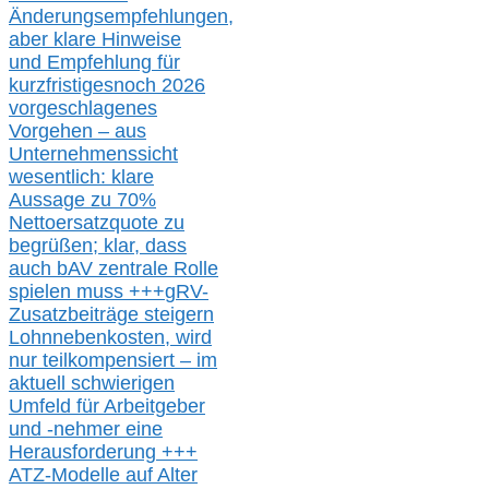
Änderungsempfehlungen,
aber klare Hinweise
und Empfehlung für
kurzfristig
es
noch 2026
vorgeschlagenes
Vorgehen –
a
us
Unternehmenssicht
wesentlic
h
: klare
Aussage
zu
70%
Nettoersatzquote zu
begrüßen;
klar,
dass
auch b
AV zentrale Rolle
spielen muss
+++
gRV-
Zusatzb
eiträge steigern
Lohnnebenkosten,
wird
nur t
eilkompensiert – im
aktuell schwierigen
Umfeld für Arbeitgeber
und -nehmer eine
Herausforderung
+++
ATZ-M
odelle auf Alter