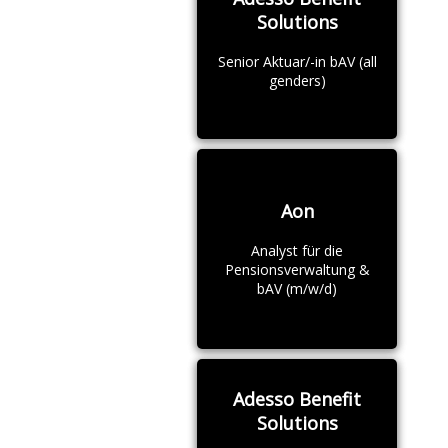
Solutions
Senior Aktuar/-in bAV (all
genders)
Aon
Analyst für die
Pensionsverwaltung &
bAV (m/w/d)
Adesso Benefit
Solutions