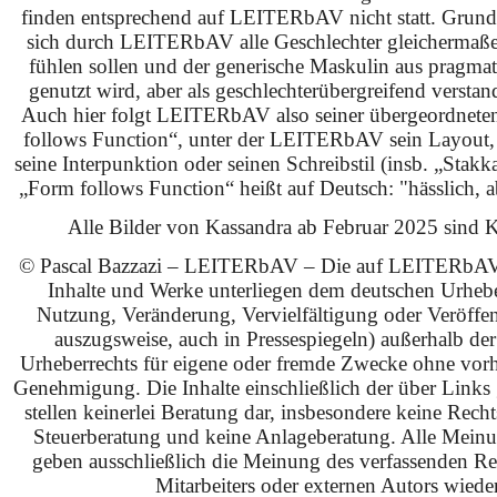
finden entsprechend auf LEITERbAV nicht statt. Grundsä
sich durch LEITERbAV alle Geschlechter gleichermaß
fühlen sollen und der generische Maskulin aus pragma
genutzt wird, aber als geschlechterübergreifend verstan
Auch hier folgt LEITERbAV also seiner übergeordnet
follows Function“, unter der LEITERbAV sein Layout,
seine Interpunktion oder seinen Schreibstil (insb. „Stakk
„Form follows Function“ heißt auf Deutsch: "hässlich, ab
Alle Bilder von Kassandra ab Februar 2025 sind KI
© Pascal Bazzazi – LEITERbAV – Die auf LEITERbAV 
Inhalte und Werke unterliegen dem deutschen Urhebe
Nutzung, Veränderung, Vervielfältigung oder Veröffe
auszugsweise, auch in Pressespiegeln) außerhalb de
Urheberrechts für eigene oder fremde Zwecke ohne vorhe
Genehmigung. Die Inhalte einschließlich der über Links g
stellen keinerlei Beratung dar, insbesondere keine Rech
Steuerberatung und keine Anlageberatung. Alle Mein
geben ausschließlich die Meinung des verfassenden Red
Mitarbeiters oder externen Autors wieder