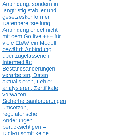
Anbindung, sondern in
langfristig stabile
r
und
gesetzeskonforme
r
Datenbereitstellung;
Anbindung endet nicht
mit dem Go-live
+++
für
viele EbAV ein Modell
bewährt: Anbindung
über zugelassenen
Intermediär:
Bestandsänderungen
verarbeite
n
, Daten
aktualisier
en,
Fehler
analysier
en
, Zertifikate
verwalte
n
,
Sicherheitsanforderungen
umsetz
en,
regulatorische
Änderungen
berücksichtigen –
DigiRü somit keine