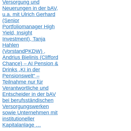
Versorgung und
Neuerungen in der b
AV,
u.a. mit
Ulrich Gerhard
(Senior
Portfoliomanager High
Yield, Insight
Investment), Tanja
Hahlen
(Vorst
and
PKDW) ,
Andrius Bielinis (Clifford
Chance) – AI Pension &
Drinks „KI in der
Pensionswelt“ –
Teilnahme nur für
Verantwortliche und
Entscheider in der bAV
bei berufsständischen
V
er
sorgungswerken
sowie Unternehmen mit
institutioneller
Kapitalanlage …