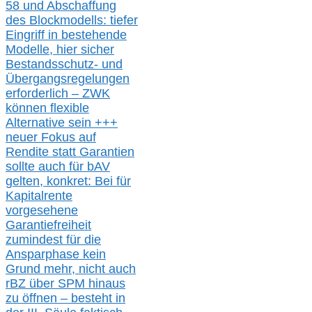
58 und Abschaffung
des Blockmodells: tiefer
Eingriff in bestehende
Modelle,
hier
siche
r
Bestandsschutz- und
Übergangsregelungen
erforderlich –
ZWK
können
flexible
Alternative
sein
+++
neuer
Fokus auf
Rendite
statt
Garantien
sollte
auch für bAV
gelten, k
onkret:
Bei
für
Kapitalrente
vorgesehene
Garantiefreiheit
zumindest für die
Ansparphase
kein
Grund mehr
, nicht auch
r
BZ
über S
PM
hinaus
zu öffnen –
besteht in