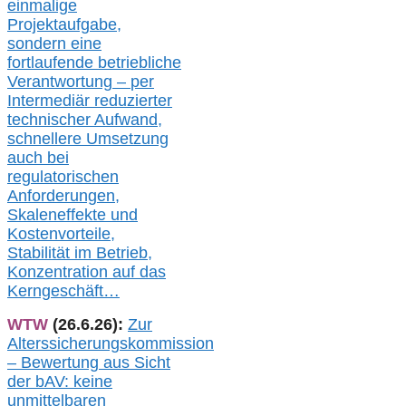
einmalige
Projektaufgabe,
sondern eine
fortlaufende betriebliche
Verantwortung –
per
Intermediär redu
zierter
technischer Aufwand,
s
chnellere Umsetzung
auch
bei
regulatorischen
Anforderungen,
Skaleneffekte und
Kostenvorteile,
Stabilität im Betrieb,
Konzentration auf das
Kerngeschäft…
WTW
(26.6.26):
Zur
Alterssicherungskommission
– Bewertung aus Sicht
der bAV:
keine
u
nmittelbare
n