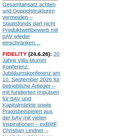
Gesamtansatz achte
n
und Doppelstrukturen
verme
i
den –
Staatsfonds
darf nicht
Produktwettbewerb
mit
pAV
wieder
einschränken…
FIDELITY
(
24
.
6
.2
6
):
20
Jahre Villa Mumm
Konferenz:
Jubiläumskonferenz am
10. September 2026 für
betriebliche Anleger –
mit fundierten Impulsen
für bAV und
Kapitalmärkte
sowie
Praxisbeispielen aus
der bAV
mit
vielen
Inspirationen –
exBMF
Christian Lindner –