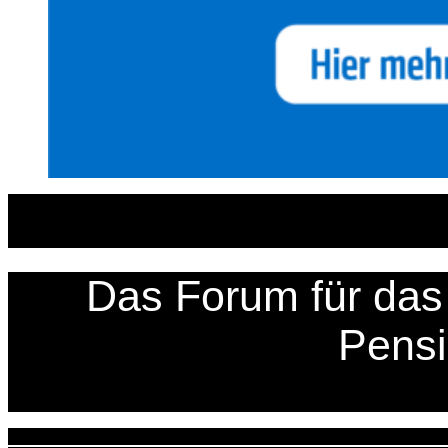
Zum
Inhalt
springen
Das Forum für das 
Pens