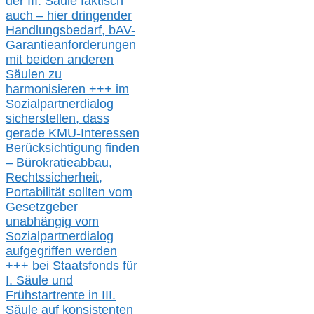
der III.
Säule
faktisch
auch – hier
dringender
Handlungsbedarf,
bAV-
Garantieanforderungen
mit beiden anderen
Säulen zu
harmonisieren
+++ im
Sozialpartnerdialog
s
icher
stellen,
dass
gerade
KMU-
Interessen
Berücksichtigung finden
– Bürokratieabbau,
Rechtssicherheit,
Portabilität sollten vom
Gesetzgeber
unabhängig vom
Sozialpartnerdialog
aufgegriffen werden
+++ bei
Staatsfonds für
I.
Säule
und
Frühstartrente in
III.
Säule auf konsistenten