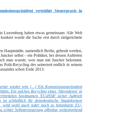
ssionspräsident verteidigt Steuerpraxis in
 in Luxemburg haben etwas gemeinsam: Alle Welt
 konkret wurde die Sache erst durch zielgerichtete
en Hauptstädte, namentlich Berlin, geheult werden,
Juncker selbst – ein Politiker, bei dessen Auftreten
Doch man wusste, wen man mit Juncker bekommt.
 Polit-Recycling des seinerzeit endlich in seinem
Kassandra schon Ende 2013:
tertür wieder rein […] Ein Kommissionspräsident
hin. Ein solches Recycling eines 'Altvorderen' in
rbreiteten Spottnamen 'EUdSSR' sicher Auftrieb
n ist schließlich für demokratische Staatsformen
en, wird wohl auch jeder noch so betonharte EU-
u echter Selbsterneuerung offenbar weitestgehend