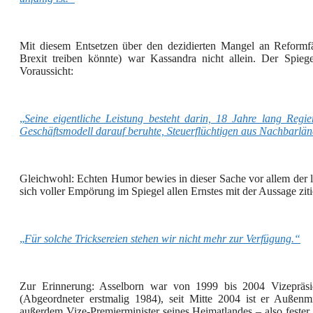
Mit diesem Entsetzen über den dezidierten Mangel an Reformfä
Brexit treiben könnte) war Kassandra nicht allein. Der Spieg
Voraussicht:
„
Seine eigentliche Leistung besteht darin, 18 Jahre lang Regi
Geschäftsmodell darauf beruhte, Steuerflüchtigen aus Nachbarlän
Gleichwohl: Echten Humor bewies in dieser Sache vor allem der 
sich voller Empörung im Spiegel allen Ernstes mit der Aussage ziti
„
Für solche Tricksereien stehen wir nicht mehr zur Verfügung.“
Zur Erinnerung: Asselborn war von 1999 bis 2004 Vizepräs
(Abgeordneter erstmalig 1984), seit Mitte 2004 ist er Außen
außerdem Vize-Premierminister seines Heimatlandes – also fester B