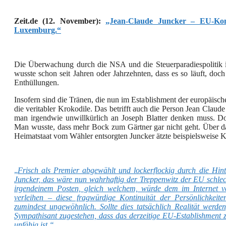
Zeit.de (12. November):
„Jean-Claude Juncker – EU-Kommi
Luxemburg.“
Die Überwachung durch die NSA und die Steuerparadiespolitik
wusste schon seit Jahren oder Jahrzehnten, dass es so läuft, doch
Enthüllungen.
Insofern sind die Tränen, die nun im Establishment der europäisch
die veritabler Krokodile. Das betrifft auch die Person Jean Claude 
man irgendwie unwillkürlich an Joseph Blatter denken muss. 
Man wusste, dass mehr Bock zum Gärtner gar nicht geht. Über das
Heimatstaat vom Wähler entsorgten Juncker ätzte beispielsweise 
„
Frisch als Premier abgewählt und lockerflockig durch die Hin
Juncker, das wäre nun wahrhaftig der Treppenwitz der EU schlecht
irgendeinem Posten, gleich welchem, würde dem im Internet ve
verleihen – diese fragwürdige Kontinuität der Persönlichkeite
zumindest ungewöhnlich. Sollte dies tatsächlich Realität werd
Sympathisant zugestehen, dass das derzeitige EU-Establishment z
unfähig ist.“