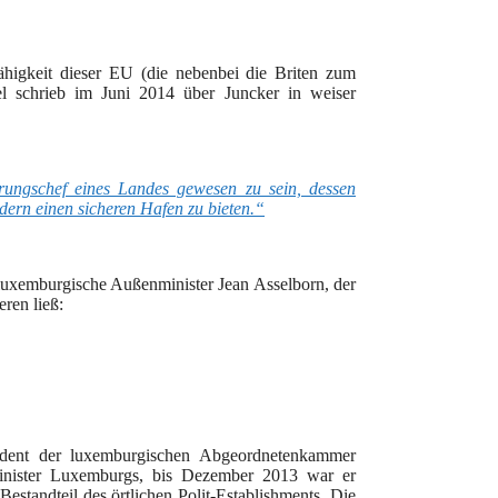
higkeit dieser EU (die nebenbei die Briten zum
el schrieb im Juni 2014 über Juncker in weiser
erungschef eines Landes gewesen zu sein, dessen
dern einen sicheren Hafen zu bieten.“
luxemburgische Außenminister Jean Asselborn, der
eren ließ:
ident der luxemburgischen Abgeordnetenkammer
minister Luxemburgs, bis Dezember 2013 war er
estandteil des örtlichen Polit-Establishments. Die