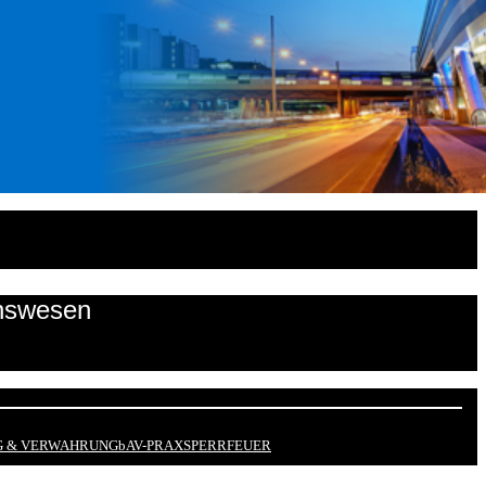
onswesen
 & VERWAHRUNG
bAV-PRAX
SPERRFEUER