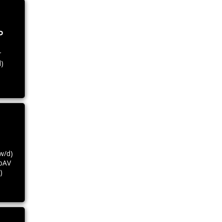
P
r
)
w/d)
bAV
)