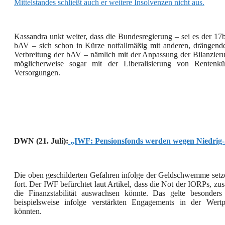
Mittelstandes schließt auch er weitere Insolvenzen nicht aus.
Kassandra unkt weiter, dass die Bundesregierung – sei es der
bAV – sich schon in Kürze notfallmäßig mit anderen, drängende
Verbreitung der bAV – nämlich mit der Anpassung der Bilanzierun
möglicherweise sogar mit der Liberalisierung von Rentenkü
Versorgungen.
DWN (21. Juli):
„IWF: Pensionsfonds werden wegen Niedrig-
Die oben geschilderten Gefahren infolge der Geldschwemme setz
fort. Der IWF befürchtet laut Artikel, dass die Not der IORPs, zus
die Finanzstabilität auswachsen könnte. Das gelte besonde
beispielsweise infolge verstärkten Engagements in der Wertp
könnten.