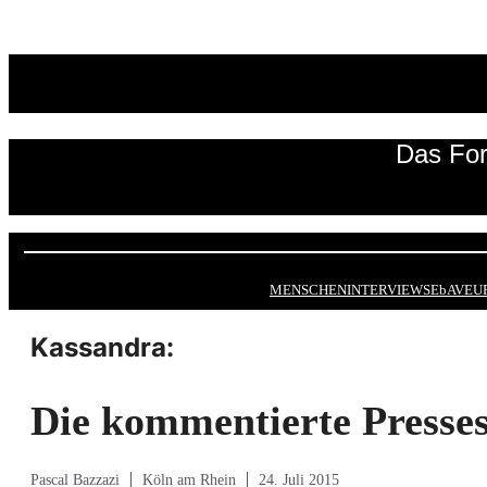
Zum
Inhalt
springen
Das For
MENSCHEN
INTERVIEWS
EbAV
EU
Kassandra:
Die kommentierte Presse
Pascal Bazzazi
Köln am Rhein
24. Juli 2015