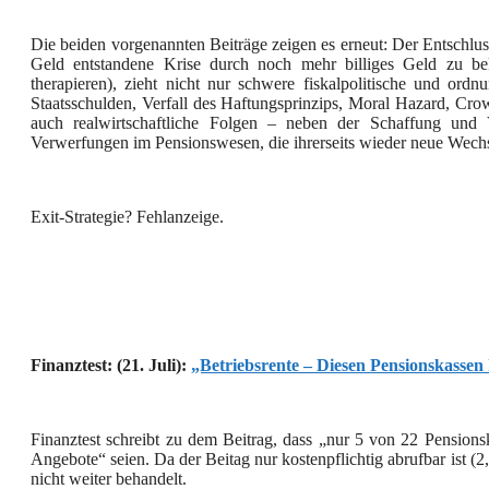
Die beiden vorgenannten Beiträge zeigen es erneut: Der Entschlus
Geld entstandene Krise durch noch mehr billiges Geld zu b
therapieren), zieht nicht nur schwere fiskalpolitische und ordn
Staatsschulden, Verfall des Haftungsprinzips, Moral Hazard, Cro
auch realwirtschaftliche Folgen – neben der Schaffung und V
Verwerfungen im Pensionswesen, die ihrerseits wieder neue Wech
Exit-Strategie? Fehlanzeige.
Finanztest: (21. Juli):
„Betriebsrente – Diesen Pensionskassen
Finanztest schreibt zu dem Beitrag, dass „nur 5 von 22 Pensionska
Angebote“ seien. Da der Beitag nur kostenpflichtig abrufbar ist (2
nicht weiter behandelt.