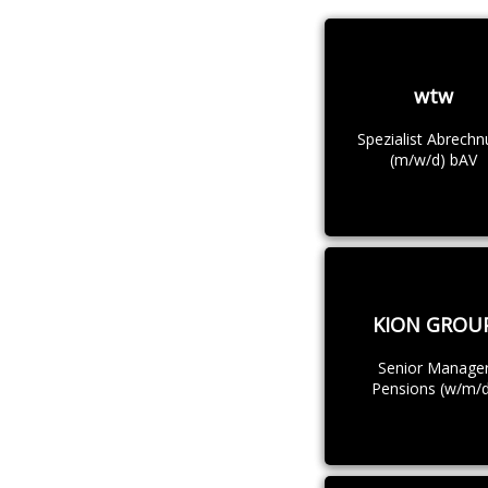
wtw
Spezialist Abrech
(m/w/d) bAV
KION GROU
Senior Manage
Pensions (w/m/d