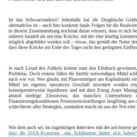
Ist das Schwarzmalerei? Jedenfalls hat die Draghische Geld
alternativlos ist – auch hier konkrete fatale Folgen für die Realwir
in diesem Zusammenhang nochmal daran erinnert, dass es sich 
anderes handelt als um eine Krücke, mit der eine künftig kommen
möglich abgebildet werden soll – etwas, das gemäß der Natur der 
dass diese Krücke am Ende des Tages nicht den geringsten Einflu
Je nach Lesart des Artikels könnte man den Eindruck gewinnen, a
Problems. Doch erstens fallen die hierfür notwendigen Mittel sch
nach wie vor: Wer glaubt, mit Planvermögen am Kapitalmarkt ein
Mittel im eigenen operativen Geschäft investiert werden re
konsequenterweise liquidieren und mit dem Ertrag Asset Manag
absurd niedrige Zinsniveau, das manchen Unternehmen o
Finanzierungskonditionen Pensionsrückstellungen langfristig aus d
schlechteste aller Strategien, zumindest macht sie aus der Not ein
Wie dem auch sei, im zugehörigen Interview mit der ard-boerse g
dass die DAX-Konzerne „das Schlimmste hinter sich haben“