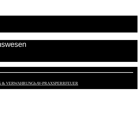
onswesen
 & VERWAHRUNG
bAV-PRAX
SPERRFEUER