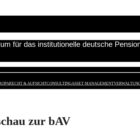
um für das institutionelle deutsche Pensi
ROPA
RECHT & AUFSICHT
CONSULTING
ASSET MANAGEMENT
VERWALTUNG
schau zur bAV