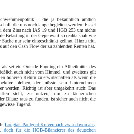
schwemmenpolitik – die ja bekanntlich amtlich
tschaft, die uns noch lange begleiten werden. Es sei
bei dem Zins nach IAS 19 und HGB 253 um nichts
de Belastung in der Gegenwart so realitätsnah wie
Sache nur sehr eingeschränkt gelingt. Hinzu tritt,
ss auf den Cash-Flow der zu zahlenden Renten hat.
ls sei ein Outside Funding ein Allheilmittel des
ließlich auch nicht vom Himmel, und zweitens gilt
en höheren Return zu erwirtschaften als wenn die
spektive bleiben, der müsste sein Unternehmen
er werden. Richtig ist aber umgekehrt auch: Das
ffen steht, zu nutzen, um zu lächerlichen
er Bilanz raus zu funden, ist sicher auch nicht die
e gewisse Tugend.
eht
Longials Paulgerd Kolvenbach zwar davon aus,
, doch für die HGB-Bilanzierer des deutschen