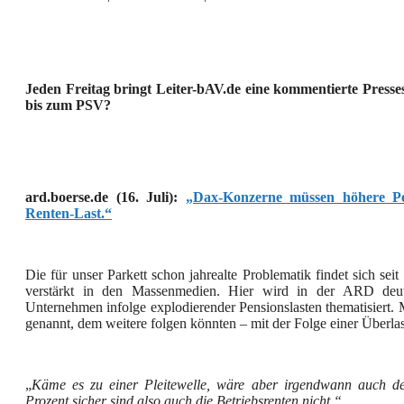
Jeden Freitag bringt Leiter-bAV.de eine kommentierte Presse
bis zum PSV?
ard.boerse.de (16. Juli):
„Dax-Konzerne müssen höhere Pen
Renten-Last.“
Die für unser Parkett schon jahrealte Problematik findet sich sei
verstärkt in den Massenmedien. Hier wird in der ARD deut
Unternehmen infolge explodierender Pensionslasten thematisiert. 
genannt, dem weitere folgen könnten – mit der Folge einer Überlas
„
Käme es zu einer Pleitewelle, wäre aber irgendwann auch der
Prozent sicher sind also auch die Betriebsrenten nicht.“