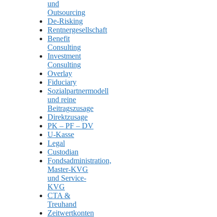
und
Outsourcing
De-Risking
Rentnergesellschaft
Benefit
Consulting
Investment
Consulting
Overlay
Fiduciary
Sozialpartnermodell
und reine
Beitragszusage
Direktzusage
PK – PF – DV
U-Kasse
Legal
Custodian
Fondsadministration,
Master-KVG
und Service-
KVG
CTA &
Treuhand
Zeitwertkonten