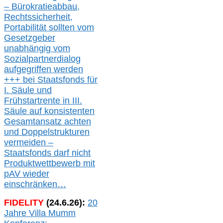
– Bürokratieabbau,
Rechtssicherheit,
Portabilität sollten vom
Gesetzgeber
unabhängig vom
Sozialpartnerdialog
aufgegriffen werden
+++ bei
Staatsfonds für
I.
Säule
und
Frühstartrente in
III.
Säule auf konsistenten
Gesamtansatz achte
n
und Doppelstrukturen
verme
i
den –
Staatsfonds
darf nicht
Produktwettbewerb
mit
pAV
wieder
einschränken…
FIDELITY
(
24
.
6
.2
6
):
20
Jahre Villa Mumm