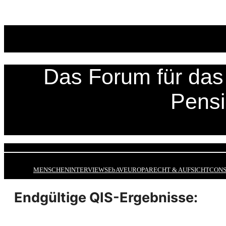
Zum
Inhalt
springen
Das Forum für das 
Pens
MENSCHEN
INTERVIEWS
EbAV
EUROPA
RECHT & AUFSICHT
CONS
Endgültige QIS-Ergebnisse: