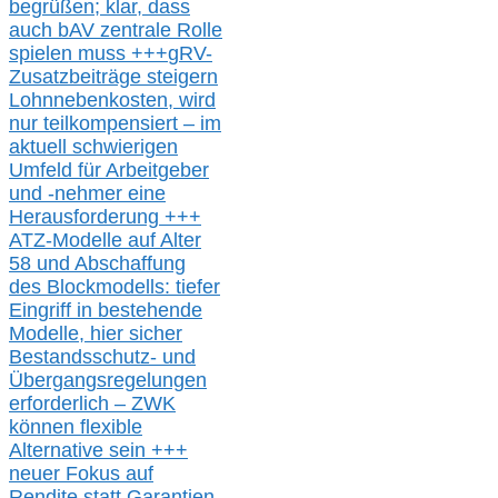
begrüßen;
klar,
dass
auch b
AV zentrale Rolle
spielen muss
+++
gRV-
Zusatzb
eiträge steigern
Lohnnebenkosten,
wird
nur t
eilkompensiert – im
aktuell schwierigen
Umfeld für Arbeitgeber
und -nehmer eine
Herausforderung
+++
ATZ-M
odelle auf Alter
58 und Abschaffung
des Blockmodells: tiefer
Eingriff in bestehende
Modelle,
hier
siche
r
Bestandsschutz- und
Übergangsregelungen
erforderlich –
ZWK
können
flexible
Alternative
sein
+++
neuer
Fokus auf
Rendite
statt
Garantien