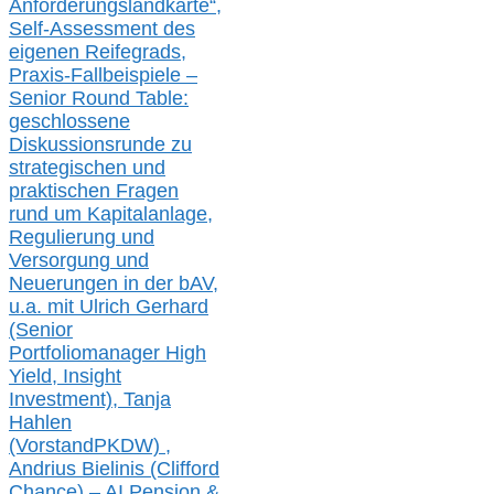
Anforderungslandkarte“,
Self-Assessment des
eigenen Reifegrads,
Praxis-
Fallbeispiele –
Senior Round Table:
geschlossene
Diskussionsrunde
zu
strategischen und
praktischen Fragen
rund um Kapitalanlage,
Regulierung und
Versorgung und
Neuerungen in der b
AV,
u.a. mit
Ulrich Gerhard
(Senior
Portfoliomanager High
Yield, Insight
Investment), Tanja
Hahlen
(Vorst
and
PKDW) ,
Andrius Bielinis (Clifford
Chance) – AI Pension &