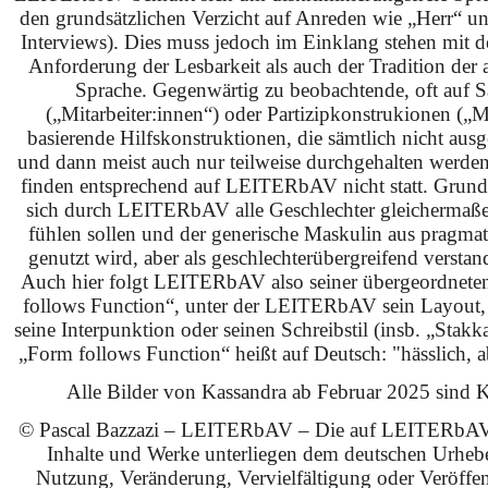
den grundsätzlichen Verzicht auf Anreden wie „Herr“ u
Interviews). Dies muss jedoch im Einklang stehen mit 
Anforderung der Lesbarkeit als auch der Tradition der 
Sprache. Gegenwärtig zu beobachtende, oft auf S
(„Mitarbeiter:innen“) oder Partizipkonstrukionen („M
basierende Hilfskonstruktionen, die sämtlich nicht ausg
und dann meist auch nur teilweise durchgehalten werden
finden entsprechend auf LEITERbAV nicht statt. Grundsä
sich durch LEITERbAV alle Geschlechter gleichermaß
fühlen sollen und der generische Maskulin aus pragma
genutzt wird, aber als geschlechterübergreifend verstan
Auch hier folgt LEITERbAV also seiner übergeordnet
follows Function“, unter der LEITERbAV sein Layout,
seine Interpunktion oder seinen Schreibstil (insb. „Stakk
„Form follows Function“ heißt auf Deutsch: "hässlich, ab
Alle Bilder von Kassandra ab Februar 2025 sind KI
© Pascal Bazzazi – LEITERbAV – Die auf LEITERbAV 
Inhalte und Werke unterliegen dem deutschen Urhebe
Nutzung, Veränderung, Vervielfältigung oder Veröffe