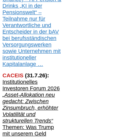
Drinks „KI in der
Pensionswelt“ –
Teilnahme nur für
Verantwortliche und
Entscheider in der bAV
bei berufsständischen
V
er
sorgungswerken
sowie Unternehmen mit
institutioneller
Kapitalanlage …
CACEIS
(
31
.
7
.2
6
):
Institutionelle
s
Investoren Forum 2026
„Asset-Allokation neu
gedacht: Zwischen
Zinsumbruch, erhöhter
Volatilität und
strukturellen Trends“
Themen: Was Trump
mit unserem Geld