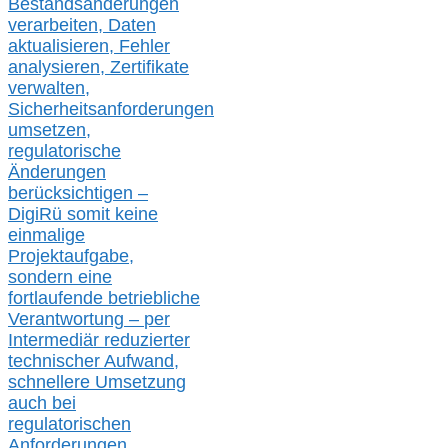
Bestandsänderungen
verarbeite
n
, Daten
aktualisier
en,
Fehler
analysier
en
, Zertifikate
verwalte
n
,
Sicherheitsanforderungen
umsetz
en,
regulatorische
Änderungen
berücksichtigen –
DigiRü somit keine
einmalige
Projektaufgabe,
sondern eine
fortlaufende betriebliche
Verantwortung –
per
Intermediär redu
zierter
technischer Aufwand,
s
chnellere Umsetzung
auch
bei
regulatorischen
Anforderungen,