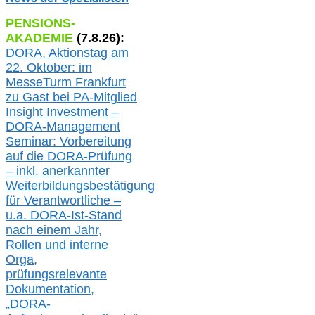
PENSIONS-
AKADEMIE
(
7
.
8
.26):
DORA, A
ktionstag am
22. Oktober:
im
MesseTurm Frankfurt
zu
Gast bei
PA-
Mitglied
Insight Investment –
DORA-Management
Seminar: Vorbereitung
auf die DORA-Prüfung
– inkl. anerkannter
Weiterbildungsbestätigung
für Verantwortliche –
u.a.
DORA-Ist-Stand
nach einem Jahr,
Rollen und interne
Orga,
prüfungsrelevante
Dokumentation,
„DORA-