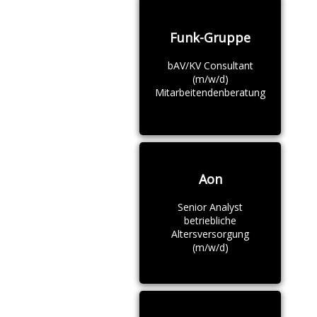
Funk-Gruppe
bAV/KV Consultant
(m/w/d)
Mitarbeitendenberatung
Aon
Senior Analyst
betriebliche
Altersversorgung
(m/w/d)