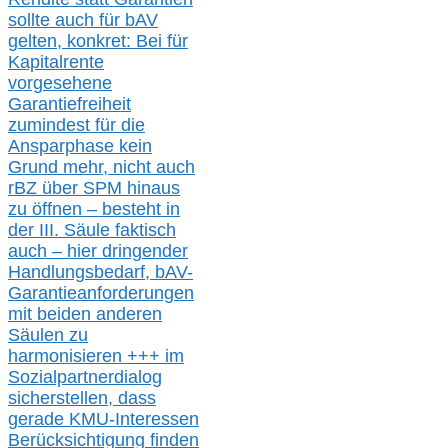
sollte
auch für bAV
gelten, k
onkret:
Bei
für
Kapitalrente
vorgesehene
Garantiefreiheit
zumindest für die
Ansparphase
kein
Grund mehr
, nicht auch
r
BZ
über S
PM
hinaus
zu öffnen –
besteht in
der III.
Säule
faktisch
auch – hier
dringender
Handlungsbedarf,
bAV-
Garantieanforderungen
mit beiden anderen
Säulen zu
harmonisieren
+++ im
Sozialpartnerdialog
s
icher
stellen,
dass
gerade
KMU-
Interessen
Berücksichtigung finden