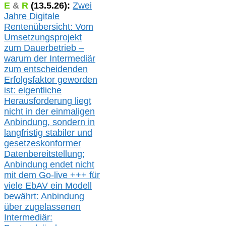
E
&
R
(
13.5.
26):
Zwei
Jahre Digitale
Rentenübersicht: Vom
Umsetzungsprojekt
zum Dauerbetrieb –
warum der Intermediär
zum entscheidenden
Erfolgsfaktor geworden
ist: eigentliche
Herausforderung liegt
nicht in der einmaligen
Anbindung, sondern in
langfristig stabile
r
und
gesetzeskonforme
r
Datenbereitstellung;
Anbindung endet nicht
mit dem Go-live
+++
für
viele EbAV ein Modell
bewährt: Anbindung
über zugelassenen
Intermediär: