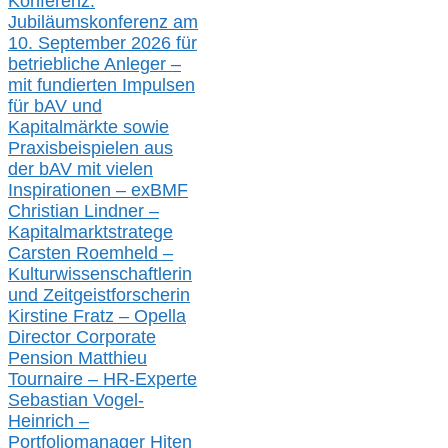
Konferenz:
Jubiläumskonferenz am
10. September 2026 für
betriebliche Anleger –
mit fundierten Impulsen
für bAV und
Kapitalmärkte
sowie
Praxisbeispielen aus
der bAV
mit
vielen
Inspirationen –
exBMF
Christian Lindner –
Kapitalmarktstratege
Carsten Roemheld –
Kulturwissenschaftlerin
und Zeitgeistforscherin
Kirstine Fratz – Opella
Director Corporate
Pension Matthieu
Tournaire – HR-Experte
Sebastian Vogel-
Heinrich –
Portfoliomanager Hiten