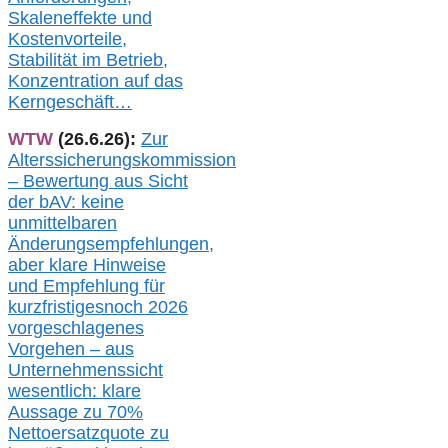
Skaleneffekte und
Kostenvorteile,
Stabilität im Betrieb,
Konzentration auf das
Kerngeschäft…
WTW
(26.6.26):
Zur
Alterssicherungskommission
– Bewertung aus Sicht
der bAV:
keine
u
nmittelbare
n
Änderungsempfehlungen,
aber klare Hinweise
und Empfehlung für
kurzfristig
es
noch 2026
vorgeschlagenes
Vorgehen –
a
us
Unternehmenssicht
wesentlic
h
: klare
Aussage
zu
70%
Nettoersatzquote zu