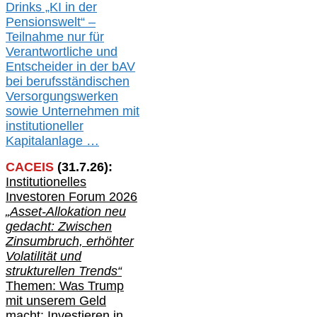
Drinks „KI in der
Pensionswelt“ –
Teilnahme nur für
Verantwortliche und
Entscheider in der bAV
bei berufsständischen
V
er
sorgungswerken
sowie Unternehmen mit
institutioneller
Kapitalanlage …
CACEIS
(
31
.
7
.2
6
):
Institutionelle
s
Investoren Forum 2026
„Asset-Allokation neu
gedacht: Zwischen
Zinsumbruch, erhöhter
Volatilität und
strukturellen Trends“
Themen: Was Trump
mit unserem Geld
macht: Investieren in