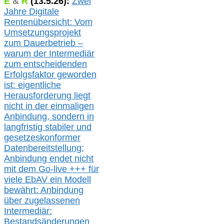
E
&
R
(
13.5.
26):
Zwei
Jahre Digitale
Rentenübersicht: Vom
Umsetzungsprojekt
zum Dauerbetrieb –
warum der Intermediär
zum entscheidenden
Erfolgsfaktor geworden
ist: eigentliche
Herausforderung liegt
nicht in der einmaligen
Anbindung, sondern in
langfristig stabile
r
und
gesetzeskonforme
r
Datenbereitstellung;
Anbindung endet nicht
mit dem Go-live
+++
für
viele EbAV ein Modell
bewährt: Anbindung
über zugelassenen
Intermediär:
Bestandsänderungen