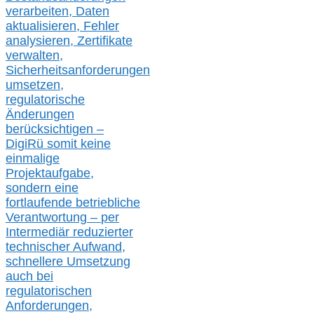
verarbeite
n
, Daten
aktualisier
en,
Fehler
analysier
en
, Zertifikate
verwalte
n
,
Sicherheitsanforderungen
umsetz
en,
regulatorische
Änderungen
berücksichtigen –
DigiRü somit keine
einmalige
Projektaufgabe,
sondern eine
fortlaufende betriebliche
Verantwortung –
per
Intermediär redu
zierter
technischer Aufwand,
s
chnellere Umsetzung
auch
bei
regulatorischen
Anforderungen,