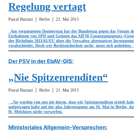
Regelung vertagt
Pascal Bazzazi
Berlin
22. Mai 2013
Am vergangenen Donnerstag hat der Bundestag gegen das Votum de
Enthaltung von SPD und Grünen das AIFM-Umsetzungsgesetz (Gese
der Richtlinie 2011/61/EU über die Verwalter alternativer Investment
verabschiedet. Doch wer Rechtssicherheit sucht, muss sich gedulden
Der PSV in der EbAV-QIS:
„Nie Spitzenrenditen“
Pascal Bazzazi
Berlin
21. Mai 2013
„Sie werden von uns nie hören, dass wir Spitzenrenditen erzielt hab
aufgetragen habe auf der aba-Jahrestagung am 16. Mai in Berlin, 
H. Melchiors nicht vorwerfen.
Ministeriales Allgemein-Versprechen: