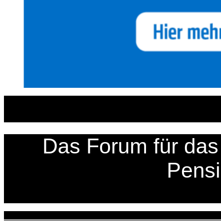
Zum
Inhalt
springen
Das Forum für das 
Pens