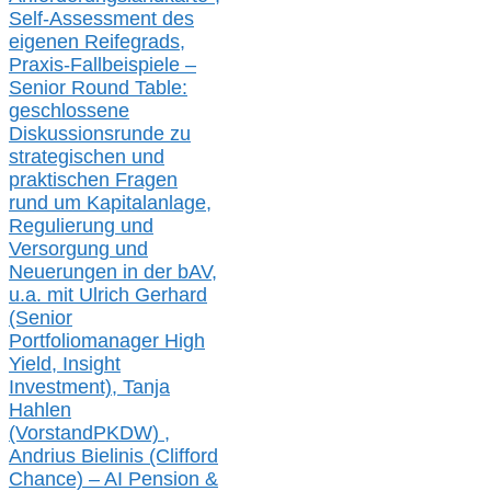
Self-Assessment des
eigenen Reifegrads,
Praxis-
Fallbeispiele –
Senior Round Table:
geschlossene
Diskussionsrunde
zu
strategischen und
praktischen Fragen
rund um Kapitalanlage,
Regulierung und
Versorgung und
Neuerungen in der b
AV,
u.a. mit
Ulrich Gerhard
(Senior
Portfoliomanager High
Yield, Insight
Investment), Tanja
Hahlen
(Vorst
and
PKDW) ,
Andrius Bielinis (Clifford
Chance) – AI Pension &