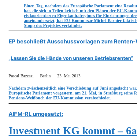
Einen Tag, nachdem das Europäische Parlament eine Resol
hat, die sich in Teilen kritisch mit den Plänen der EU-Kommi
risikoorientierten Eigenkapitalregimes für Einrichtungen de
auseinandersetzt, hat EU-Kommissar Michel Barnier faktisch
Stopp des Projektes verkündet.
EP beschließt Ausschussvorlagen zum Renten
„Lassen Sie die Hände von unseren Betriebsrenten“
Pascal Bazzazi
Berlin
23. Mai 2013
Nachdem zwischenzeitlich eine Verschiebung auf Juni angedacht war,
Europäische Parlament vorgestern, am 21. Mai, in Straßburg seine 
Pensions-Weißbuch der EU-Kommission verabschiedet.
AIFM-RL umgesetzt:
Investment KG kommt – 6a