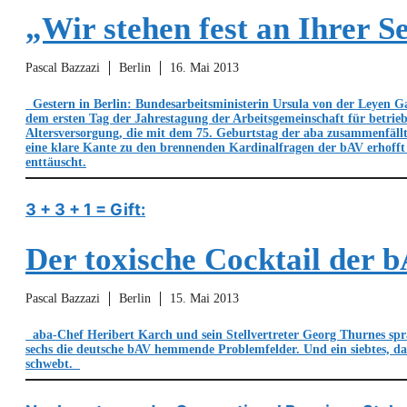
„Wir stehen fest an Ihrer Se
Pascal Bazzazi
Berlin
16. Mai 2013
Gestern in Berlin: Bundesarbeitsministerin Ursula von der Leyen G
dem ersten Tag der Jahrestagung der Arbeitsgemeinschaft für betrieb
Altersversorgung, die mit dem 75. Geburtstag der aba zusammenfällt
eine klare Kante zu den brennenden Kardinalfragen der bAV erhofft
enttäuscht.
3 + 3 + 1 = Gift:
Der toxische Cocktail der 
Pascal Bazzazi
Berlin
15. Mai 2013
aba-Chef Heribert Karch und sein Stellvertreter Georg Thurnes spr
sechs die deutsche bAV hemmende Problemfelder. Und ein siebtes, da
schwebt.