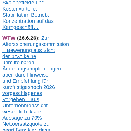
Skaleneffekte und
Kostenvorteile,
Stabilität im Betrieb,
Konzentration auf das
Kerngeschäft…
WTW
(26.6.26):
Zur
Alterssicherungskommission
– Bewertung aus Sicht
der bAV:
keine
u
nmittelbare
n
Änderungsempfehlungen,
aber klare Hinweise
und Empfehlung für
kurzfristig
es
noch 2026
vorgeschlagenes
Vorgehen –
a
us
Unternehmenssicht
wesentlic
h
: klare
Aussage
zu
70%
Nettoersatzquote zu
begrüßen;
klar,
dass