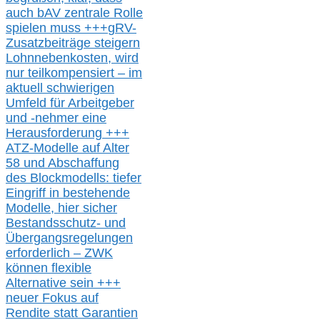
auch b
AV zentrale Rolle
spielen muss
+++
gRV-
Zusatzb
eiträge steigern
Lohnnebenkosten,
wird
nur t
eilkompensiert – im
aktuell schwierigen
Umfeld für Arbeitgeber
und -nehmer eine
Herausforderung
+++
ATZ-M
odelle auf Alter
58 und Abschaffung
des Blockmodells: tiefer
Eingriff in bestehende
Modelle,
hier
siche
r
Bestandsschutz- und
Übergangsregelungen
erforderlich –
ZWK
können
flexible
Alternative
sein
+++
neuer
Fokus auf
Rendite
statt
Garantien