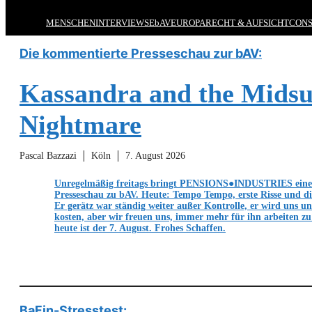
MENSCHEN
INTERVIEWS
EbAV
EUROPA
RECHT & AUFSICHT
CONS
Die kommentierte Presseschau zur bAV:
Kassandra and the Mid
Nightmare
Pascal Bazzazi
Köln
7. August 2026
Unregelmäßig freitags bringt PENSIONS●INDUSTRIES eine
Presseschau zu bAV. Heute: Tempo Tempo, erste Risse und d
Er gerätz war ständig weiter außer Kontrolle, er wird uns u
kosten, aber wir freuen uns, immer mehr für ihn arbeiten z
heute ist der 7. August. Frohes Schaffen.
BaFin-Stresstest: