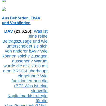
Aus Behörden, EbAV
und Verbänden
DAV
(23.6.26):
Was ist
eine reine
Beitragszusage und wie
unterscheidet sie sich
von anderer b
AV
? Wie
können solche Zusagen
aussehen? Warum
wurde die r
BZ
2018 mit
dem B
RSG-
I überhaupt
eingeführt? Wie
funktioniert nun die
r
BZ
? Was ist eine
sinnvolle
Kapitalmarktstrategie
für die
Vermögenstöpfe? Was