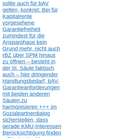
sollte
auch für bAV
gelten, k
onkret:
Bei
für
Kapitalrente
vorgesehene
Garantiefreiheit
zumindest für die
Ansparphase
kein
Grund mehr
, nicht auch
r
BZ
über S
PM
hinaus
zu öffnen –
besteht in
der III.
Säule
faktisch
auch – hier
dringender
Handlungsbedarf,
bAV-
Garantieanforderungen
mit beiden anderen
Säulen zu
harmonisieren
+++ im
Sozialpartnerdialog
s
icher
stellen,
dass
gerade
KMU-
Interessen
Berücksichtigung finden