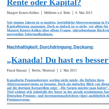
Rente oder Kapital?
Margret Kisters-Kölkes
Mülheim a.d. Ruhr
6. Mai 2013
Seit einigen Jahren ist es modern, betriebliche Altersversorgung in F
Kapitalleistung zuzusagen. Doch so einfach ist es nicht, vor allem für
Margret Kisters-Kölkes über offene Fragen, jahrzehntelange Rückw
notwendige Sofortmaßnahmen.
Nachhaltigkeit, Durchdringung, Deckung:
„Kanada! Du hast es besser
Pascal Bazzazi
Berlin, Montreal
2. Mai 2013
Kanadische Pensionsberater werden nicht müde, die Defizite ihres
Altersvorsorgesystems zu betonen. Doch ein einfacher Blick von diesse
auf die dortigen Kerngrößen zeigt: „Die Sorgen möchte man haben“.
Titel widmet sich jedenfalls der Autor in der gerade erschienenen Au
Deutschen Pensions- und Investmentnachrichten (dpn) ausführlich 
Pensionssystem: