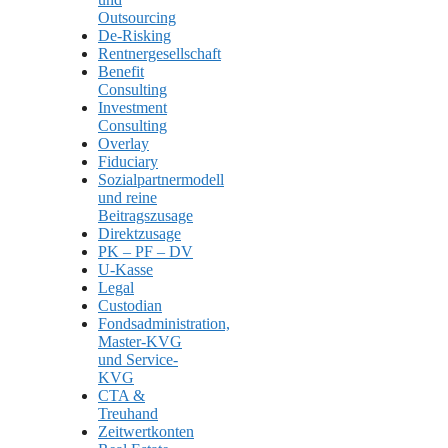
Outsourcing
De-Risking
Rentnergesellschaft
Benefit
Consulting
Investment
Consulting
Overlay
Fiduciary
Sozialpartnermodell
und reine
Beitragszusage
Direktzusage
PK – PF – DV
U-Kasse
Legal
Custodian
Fondsadministration,
Master-KVG
und Service-
KVG
CTA &
Treuhand
Zeitwertkonten