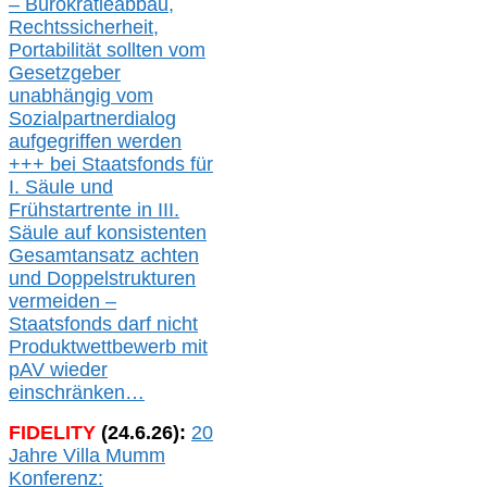
– Bürokratieabbau,
Rechtssicherheit,
Portabilität sollten vom
Gesetzgeber
unabhängig vom
Sozialpartnerdialog
aufgegriffen werden
+++ bei
Staatsfonds für
I.
Säule
und
Frühstartrente in
III.
Säule auf konsistenten
Gesamtansatz achte
n
und Doppelstrukturen
verme
i
den –
Staatsfonds
darf nicht
Produktwettbewerb
mit
pAV
wieder
einschränken…
FIDELITY
(
24
.
6
.2
6
):
20
Jahre Villa Mumm
Konferenz: