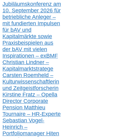
Jubiläumskonferenz am
10. September 2026 für
betriebliche Anleger –
mit fundierten Impulsen
für bAV und
Kapitalmärkte
sowie
Praxisbeispielen aus
der bAV
mit
vielen
Inspirationen –
exBMF
Christian Lindner –
Kapitalmarktstratege
Carsten Roemheld –
Kulturwissenschaftlerin
und Zeitgeistforscherin
Kirstine Fratz – Opella
Director Corporate
Pension Matthieu
Tournaire – HR-Experte
Sebastian Vogel-
Heinrich –
Portfoliomanager Hiten