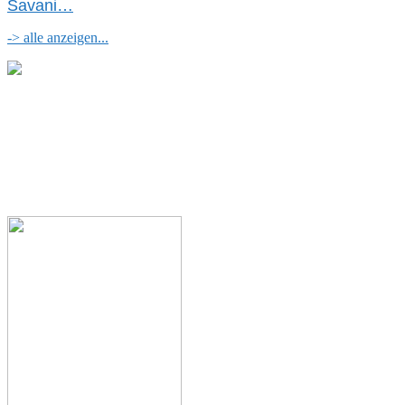
Savani
…
-> alle anzeigen...