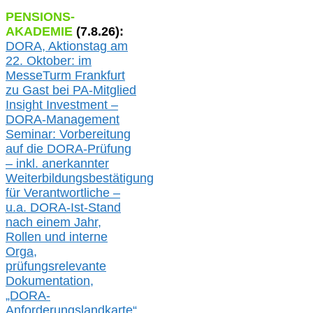
PENSIONS-
AKADEMIE
(
7
.
8
.26):
DORA, A
ktionstag am
22. Oktober:
im
MesseTurm Frankfurt
zu
Gast bei
PA-
Mitglied
Insight Investment –
DORA-Management
Seminar: Vorbereitung
auf die DORA-Prüfung
– inkl. anerkannter
Weiterbildungsbestätigung
für Verantwortliche –
u.a.
DORA-Ist-Stand
nach einem Jahr,
Rollen und interne
Orga,
prüfungsrelevante
Dokumentation,
„DORA-
Anforderungslandkarte“,