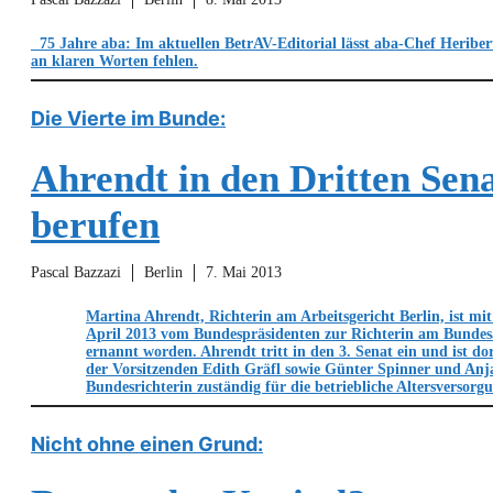
75 Jahre aba: Im aktuellen BetrAV-Editorial lässt aba-Chef Heriber
an klaren Worten fehlen.
Die Vierte im Bunde:
Ahrendt in den Dritten Sen
berufen
Pascal Bazzazi
Berlin
7. Mai 2013
Martina Ahrendt, Richterin am Arbeitsgericht Berlin, ist m
April 2013 vom Bundespräsidenten zur Richterin am Bundesa
ernannt worden. Ahrendt tritt in den 3. Senat ein und ist do
der Vorsitzenden Edith Gräfl sowie Günter Spinner und Anja
Bundesrichterin zuständig für die betriebliche Altersversorg
Nicht ohne einen Grund: