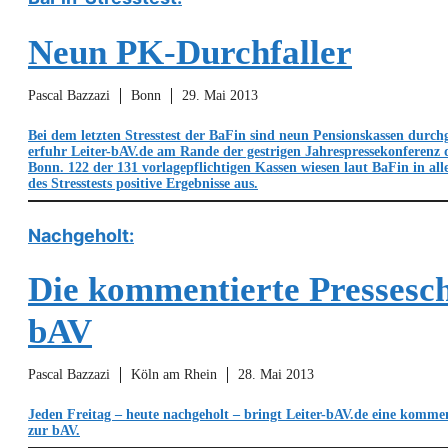
Neun PK-Durchfaller
Pascal Bazzazi
Bonn
29. Mai 2013
Bei dem letzten Stresstest der BaFin sind neun Pensionskassen durchg
erfuhr Leiter-bAV.de am Rande der gestrigen Jahrespressekonferenz d
Bonn. 122 der 131 vorlagepflichtigen Kassen wiesen laut BaFin in all
des Stresstests positive Ergebnisse aus.
Nachgeholt:
Die kommentierte Pressesc
bAV
Pascal Bazzazi
Köln am Rhein
28. Mai 2013
Jeden Freitag – heute nachgeholt – bringt Leiter-bAV.de eine kommen
zur bAV.