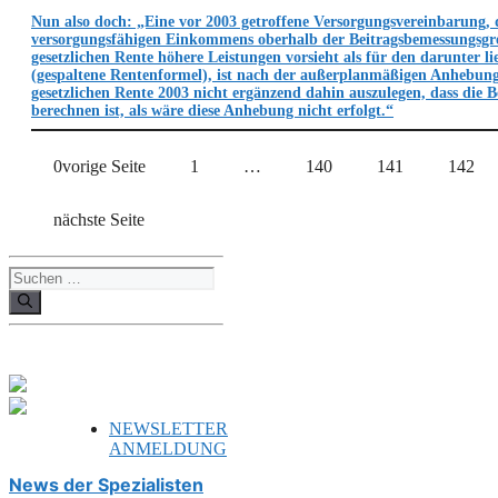
Nun also doch: „Eine vor 2003 getroffene Versorgungsvereinbarung, d
versorgungsfähigen Einkommens oberhalb der Beitragsbemessungsgr
gesetzlichen Rente höhere Leistungen vorsieht als für den darunter li
(gespaltene Rentenformel), ist nach der außerplanmäßigen Anhebun
gesetzlichen Rente 2003 nicht ergänzend dahin auszulegen, dass die B
berechnen ist, als wäre diese Anhebung nicht erfolgt.“
0vorige Seite
1
…
140
141
142
nächste Seite
Suchen
nach:
NEWSLETTER
ANMELDUNG
News der Spezialisten