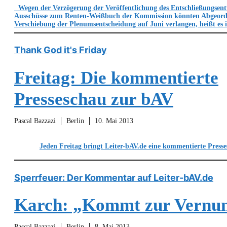
Wegen der Verzögerung der Veröffentlichung des Entschließungsent
Ausschüsse zum Renten-Weißbuch der Kommission könnten Abgeordn
Verschiebung der Plenumsentscheidung auf Juni verlangen, heißt es i
Thank God it's Friday
Freitag: Die kommentierte
Presseschau zur bAV
Pascal Bazzazi
Berlin
10. Mai 2013
Jeden Freitag bringt Leiter-bAV.de eine kommentierte Pres
Sperrfeuer: Der Kommentar auf Leiter-bAV.de
Karch: „Kommt zur Vernun
Pascal Bazzazi
Berlin
8. Mai 2013