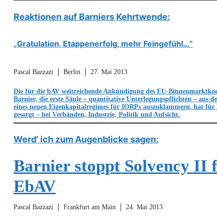
Reaktionen auf Barniers Kehrtwende:
„Gratulation, Etappenerfolg, mehr Feingefühl…“
Pascal Bazzazi
Berlin
27. Mai 2013
Die für die bAV weitreichende Ankündigung des EU-Binnenmarktko
Barnier, die erste Säule – quantitative Unterlegungspflichten – aus 
eines neuen Eigenkapitalregimes für IORPs auszuklammern, hat für
gesorgt – bei Verbänden, Industrie, Politik und Aufsicht.
Werd' ich zum Augenblicke sagen:
Barnier stoppt Solvency II 
EbAV
Pascal Bazzazi
Frankfurt am Main
24. Mai 2013